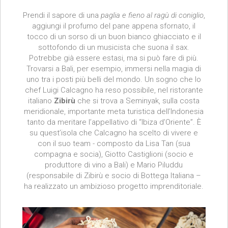
Prendi il sapore di una
paglia e fieno al ragù di coniglio
,
aggiungi il profumo del pane appena sfornato, il
tocco di un sorso di un buon bianco ghiacciato e il
sottofondo di un musicista che suona il sax.
Potrebbe già essere estasi, ma si può fare di più.
Trovarsi a Bali, per esempio, immersi nella magia di
uno tra i posti più belli del mondo. Un sogno che lo
chef Luigi Calcagno ha reso possibile, nel ristorante
italiano
Zibirù
che si trova a Seminyak, sulla costa
meridionale, importante meta turistica dell’Indonesia
tanto da meritare l’appellativo di “Ibiza d’Oriente”. È
su quest’isola che Calcagno ha scelto di vivere e
con il suo team - composto da Lisa Tan (sua
compagna e socia), Giotto Castiglioni (socio e
produttore di vino a Bali) e Mario Piluddu
(responsabile di Zibirù e socio di Bottega Italiana –
ha realizzato un ambizioso progetto imprenditoriale.