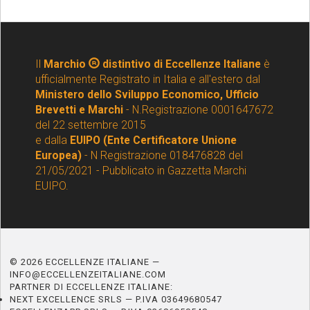
Il
Marchio
distintivo di Eccellenze Italiane
è
ufficialmente Registrato in Italia e all'estero dal
Ministero dello Sviluppo Economico, Ufficio
Brevetti e Marchi
- N.Registrazione 0001647672
del 22 settembre 2015
e dalla
EUIPO (Ente Certificatore Unione
Europea)
- N Registrazione 018476828 del
21/05/2021 - Pubblicato in Gazzetta Marchi
EUIPO.
© 2026 ECCELLENZE ITALIANE —
INFO@ECCELLENZEITALIANE.COM
PARTNER DI ECCELLENZE ITALIANE:
NEXT EXCELLENCE SRLS — P.IVA 03649680547