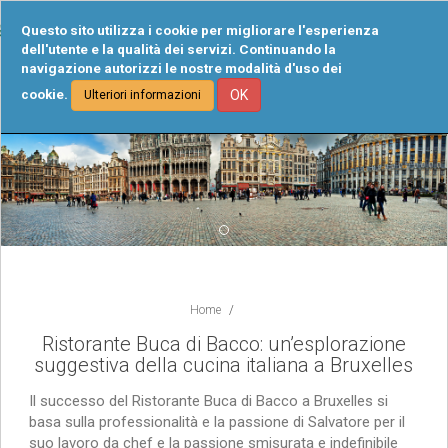
Tog
Questo sito utilizza i cookie per migliorare l'esperienza
navi
dell'utente e la qualità dei servizi. Continuando la
navigazione autorizzi le nostre modalità d'uso dei
cookie.
OK
Ulteriori informazioni
Home
Ristorante Buca di Bacco: un’esplorazione
suggestiva della cucina italiana a Bruxelles
Il successo del Ristorante Buca di Bacco a Bruxelles si
basa sulla professionalità e la passione di Salvatore per il
suo lavoro da chef e la passione smisurata e indefinibile