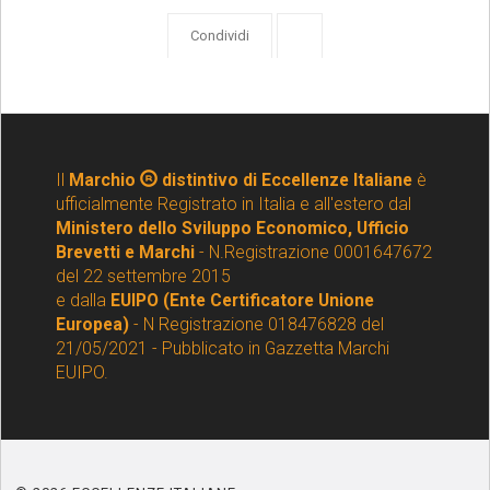
Condividi
Il
Marchio
distintivo di Eccellenze Italiane
è
ufficialmente Registrato in Italia e all'estero dal
Ministero dello Sviluppo Economico, Ufficio
Brevetti e Marchi
- N.Registrazione 0001647672
del 22 settembre 2015
e dalla
EUIPO (Ente Certificatore Unione
Europea)
- N Registrazione 018476828 del
21/05/2021 - Pubblicato in Gazzetta Marchi
EUIPO.