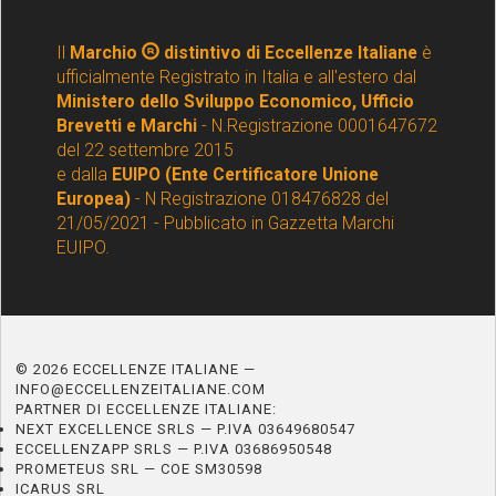
Il
Marchio
distintivo di Eccellenze Italiane
è
ufficialmente Registrato in Italia e all'estero dal
Ministero dello Sviluppo Economico, Ufficio
Brevetti e Marchi
- N.Registrazione 0001647672
del 22 settembre 2015
e dalla
EUIPO (Ente Certificatore Unione
Europea)
- N Registrazione 018476828 del
21/05/2021 - Pubblicato in Gazzetta Marchi
EUIPO.
© 2026 ECCELLENZE ITALIANE —
INFO@ECCELLENZEITALIANE.COM
PARTNER DI ECCELLENZE ITALIANE:
NEXT EXCELLENCE SRLS — P.IVA 03649680547
ECCELLENZAPP SRLS — P.IVA 03686950548
PROMETEUS SRL — COE SM30598
ICARUS SRL