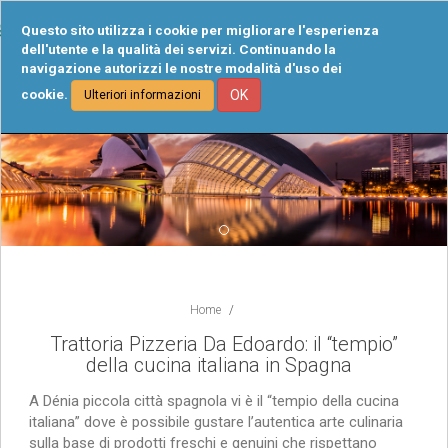
Tog
Questo sito utilizza i cookie per migliorare l'esperienza
navi
dell'utente e la qualità dei servizi. Continuando la
navigazione autorizzi le nostre modalità d'uso dei
cookie.
OK
Ulteriori informazioni
Home
Trattoria Pizzeria Da Edoardo: il “tempio”
della cucina italiana in Spagna
A Dénia piccola città spagnola vi è il “tempio della cucina
italiana” dove è possibile gustare l’autentica arte culinaria
sulla base di prodotti freschi e genuini che rispettano