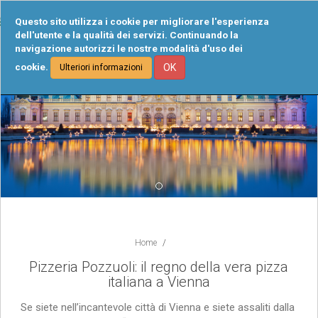
Tog
Questo sito utilizza i cookie per migliorare l'esperienza
navi
dell'utente e la qualità dei servizi. Continuando la
navigazione autorizzi le nostre modalità d'uso dei
cookie.
OK
Ulteriori informazioni
Home
Pizzeria Pozzuoli: il regno della vera pizza
italiana a Vienna
Se siete nell’incantevole città di Vienna e siete assaliti dalla