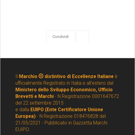
Condividi
Il
Marchio
distintivo di Eccellenze Italiane
è
ufficialmente Registrato in Italia e all'estero dal
Ministero dello Sviluppo Economico, Ufficio
Brevetti e Marchi
- N.Registrazione 0001647672
del 22 settembre 2015
e dalla
EUIPO (Ente Certificatore Unione
Europea)
- N Registrazione 018476828 del
21/05/2021 - Pubblicato in Gazzetta Marchi
EUIPO.