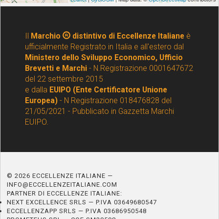
Il
Marchio
distintivo di Eccellenze Italiane
è
ufficialmente Registrato in Italia e all'estero dal
Ministero dello Sviluppo Economico, Ufficio
Brevetti e Marchi
- N.Registrazione 0001647672
del 22 settembre 2015
e dalla
EUIPO (Ente Certificatore Unione
Europea)
- N Registrazione 018476828 del
21/05/2021 - Pubblicato in Gazzetta Marchi
EUIPO.
© 2026 ECCELLENZE ITALIANE —
INFO@ECCELLENZEITALIANE.COM
PARTNER DI ECCELLENZE ITALIANE:
NEXT EXCELLENCE SRLS — P.IVA 03649680547
ECCELLENZAPP SRLS — P.IVA 03686950548