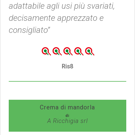
adattabile agli usi più svariati,
decisamente apprezzato e
consigliato”
Ris8
Crema di mandorla
di
A Ricchigia srl