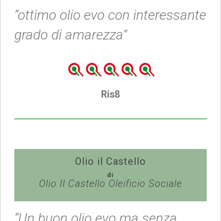
“ottimo olio evo con interessante
grado di amarezza”
Ris8
Olio il Castello
di
Olio Il Castello Oleificio Sociale
“Un buon olio evo ma senza