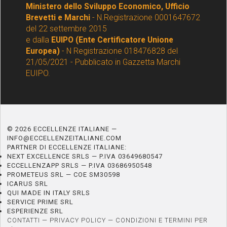
Ministero dello Sviluppo Economico, Ufficio
Brevetti e Marchi
- N.Registrazione 0001647672
del 22 settembre 2015
e dalla
EUIPO (Ente Certificatore Unione
Europea)
- N Registrazione 018476828 del
21/05/2021 - Pubblicato in Gazzetta Marchi
EUIPO.
© 2026 ECCELLENZE ITALIANE —
INFO@ECCELLENZEITALIANE.COM
PARTNER DI ECCELLENZE ITALIANE:
NEXT EXCELLENCE SRLS — P.IVA 03649680547
ECCELLENZAPP SRLS — P.IVA 03686950548
PROMETEUS SRL — COE SM30598
ICARUS SRL
QUI MADE IN ITALY SRLS
SERVICE PRIME SRL
ESPERIENZE SRL
CONTATTI
—
PRIVACY POLICY
—
CONDIZIONI E TERMINI PER