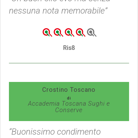
nessuna nota memorabile”
Ris8
Crostino Toscano
di
Accademia Toscana Sughi e
Conserve
“Buonissimo condimento