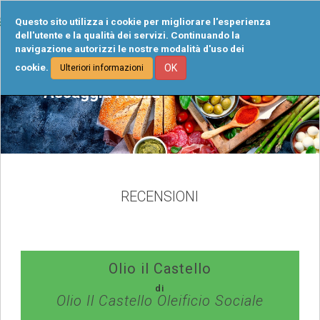
Tog
Questo sito utilizza i cookie per migliorare l'esperienza
navi
dell'utente e la qualità dei servizi. Continuando la
navigazione autorizzi le nostre modalità d'uso dei
cookie.
OK
Ulteriori informazioni
Assaggia l’Italia
RECENSIONI
Olio il Castello
di
Olio Il Castello Oleificio Sociale