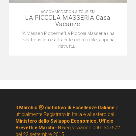
ACCOMMODATION & TOURISM
LA PICCOLA MASSERIA Casa
Vacanze
“A Masserì Piccénne”La Piccola Masseria una
caratteristica e attraente casa rurale, appena
ristruttu...
Il
Marchio
distintivo di Eccellenze Italiane
è
ufficialmente Registrato in Italia e all'estero dal
Ministero dello Sviluppo Economico, Ufficio
Brevetti e Marchi
- N.Registrazione 0001647672
del 22 settembre 2015