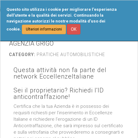
Tog
Questo sito utilizza i cookie per migliorare l'esperienza
navi
dell'utente e la qualità dei servizi. Continuando la
navigazione autorizzi le nostre modalità d'uso dei
cookie.
OK
Ulteriori informazioni
AGENZIA GRIGO
CATEGORY:
PRATICHE AUTOMOBILISTICHE
Questa attività non fa parte del
network EccellenzeItaliane
Sei il proprietario? Richiedi l'ID
anticontraffazione!
Certifica che la tua Azienda è in possesso dei
requisiti richiesti per l’inserimento in Eccellenze
Italiane e richiedere l’erogazione di un ID
Anticontraffazione, che sarà impresso sul certificato
e sulla vetrofania che provvederemo a consegnarti e