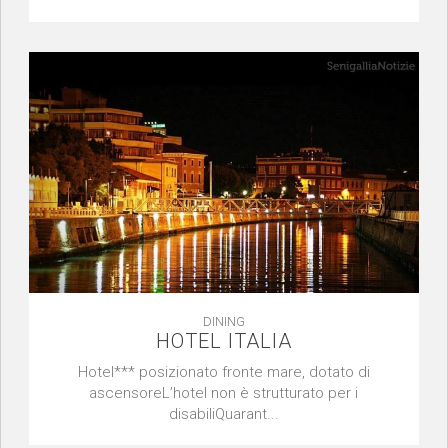
DINING
HOTEL ITALIA
Hotel*** posizionato fronte mare, dotato di
ascensoreL’hotel non è strutturato per i
disabiliQuarant...