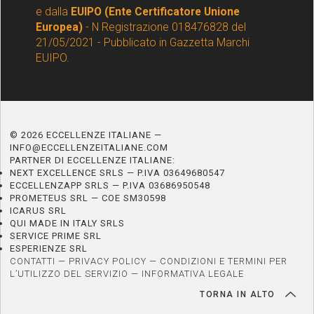
e dalla
EUIPO (Ente Certificatore Unione
Europea)
- N Registrazione 018476828 del
21/05/2021 - Pubblicato in Gazzetta Marchi
EUIPO.
© 2026 ECCELLENZE ITALIANE —
INFO@ECCELLENZEITALIANE.COM
PARTNER DI ECCELLENZE ITALIANE:
NEXT EXCELLENCE SRLS — P.IVA 03649680547
ECCELLENZAPP SRLS — P.IVA 03686950548
PROMETEUS SRL — COE SM30598
ICARUS SRL
QUI MADE IN ITALY SRLS
SERVICE PRIME SRL
ESPERIENZE SRL
CONTATTI
—
PRIVACY POLICY
—
CONDIZIONI E TERMINI PER
L’UTILIZZO DEL SERVIZIO
—
INFORMATIVA LEGALE
TORNA IN ALTO