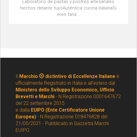
Laboratorio de pastas y postres artesanales
hechos delante tuyoAuténtica cucina italianaSi
eres fana...
Il
Marchio
distintivo di Eccellenze Italiane
è
ufficialmente Registrato in Italia e all'estero dal
Ministero dello Sviluppo Economico, Ufficio
Brevetti e Marchi
- N.Registrazione 0001647672
del 22 settembre 2015
e dalla
EUIPO (Ente Certificatore Unione
Europea)
- N Registrazione 018476828 del
21/05/2021 - Pubblicato in Gazzetta Marchi
EUIPO.