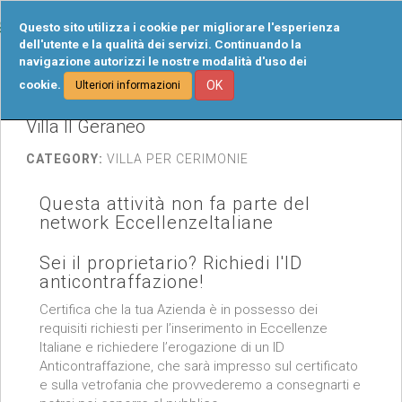
Tog
Questo sito utilizza i cookie per migliorare l'esperienza
navi
dell'utente e la qualità dei servizi. Continuando la
navigazione autorizzi le nostre modalità d'uso dei
cookie.
OK
Ulteriori informazioni
Villa Il Geraneo
CATEGORY:
VILLA PER CERIMONIE
Questa attività non fa parte del
network EccellenzeItaliane
Sei il proprietario? Richiedi l'ID
anticontraffazione!
Certifica che la tua Azienda è in possesso dei
requisiti richiesti per l’inserimento in Eccellenze
Italiane e richiedere l’erogazione di un ID
Anticontraffazione, che sarà impresso sul certificato
e sulla vetrofania che provvederemo a consegnarti e