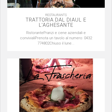
RESTAURANTS
TRATTORIA DAL DIAUL E
L'AGHESANTE
RistorantePranzi e cene aziendali e
convivialiPrenota un tavolo al numero: 0432
774802Chiuso il lune...