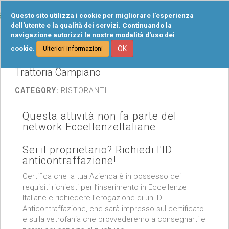
Tog
Questo sito utilizza i cookie per migliorare l'esperienza
navi
dell'utente e la qualità dei servizi. Continuando la
navigazione autorizzi le nostre modalità d'uso dei
cookie.
OK
Ulteriori informazioni
Trattoria Campiano
CATEGORY:
RISTORANTI
Questa attività non fa parte del
network EccellenzeItaliane
Sei il proprietario? Richiedi l'ID
anticontraffazione!
Certifica che la tua Azienda è in possesso dei
requisiti richiesti per l’inserimento in Eccellenze
Italiane e richiedere l’erogazione di un ID
Anticontraffazione, che sarà impresso sul certificato
e sulla vetrofania che provvederemo a consegnarti e