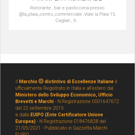
Ristorante , bar e pasticceria presso
@la_plaia_centro_commerciale ,Viale la Plaia 15,
Cagliari , It...
Il
Marchio
distintivo di Eccellenze Italiane
è
ufficialmente Registrato in Italia e all'estero dal
Ministero dello Sviluppo Economico, Ufficio
Brevetti e Marchi
- N.Registrazione 0001647672
del 22 settembre 2015
e dalla
EUIPO (Ente Certificatore Unione
Europea)
- N Registrazione 018476828 del
21/05/2021 - Pubblicato in Gazzetta Marchi
EUIPO.