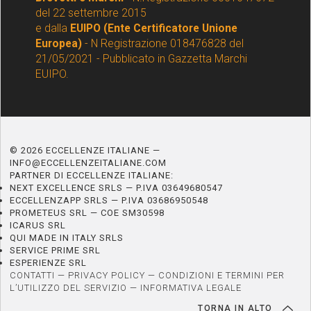
del 22 settembre 2015
e dalla
EUIPO (Ente Certificatore Unione
Europea)
- N Registrazione 018476828 del
21/05/2021 - Pubblicato in Gazzetta Marchi
EUIPO.
© 2026 ECCELLENZE ITALIANE —
INFO@ECCELLENZEITALIANE.COM
PARTNER DI ECCELLENZE ITALIANE:
NEXT EXCELLENCE SRLS — P.IVA 03649680547
ECCELLENZAPP SRLS — P.IVA 03686950548
PROMETEUS SRL — COE SM30598
ICARUS SRL
QUI MADE IN ITALY SRLS
SERVICE PRIME SRL
ESPERIENZE SRL
CONTATTI
—
PRIVACY POLICY
—
CONDIZIONI E TERMINI PER
L’UTILIZZO DEL SERVIZIO
—
INFORMATIVA LEGALE
TORNA IN ALTO