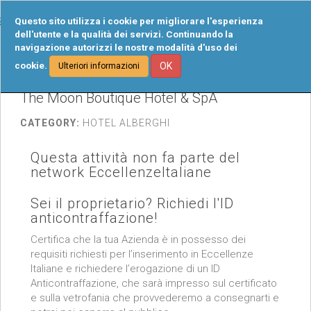
Tog
Questo sito utilizza i cookie per migliorare l'esperienza
navi
dell'utente e la qualità dei servizi. Continuando la
navigazione autorizzi le nostre modalità d'uso dei
cookie.
OK
Ulteriori informazioni
The Moon Boutique Hotel & SpA
CATEGORY:
HOTEL ALBERGHI
Questa attività non fa parte del
network EccellenzeItaliane
Sei il proprietario? Richiedi l'ID
anticontraffazione!
Certifica che la tua Azienda è in possesso dei
requisiti richiesti per l’inserimento in Eccellenze
Italiane e richiedere l’erogazione di un ID
Anticontraffazione, che sarà impresso sul certificato
e sulla vetrofania che provvederemo a consegnarti e