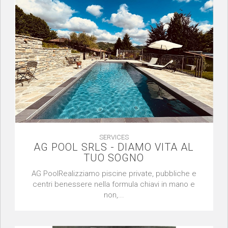
SERVICES
AG POOL SRLS - DIAMO VITA AL
TUO SOGNO
AG PoolRealizziamo piscine private, pubbliche e
centri benessere nella formula chiavi in mano e
non,...