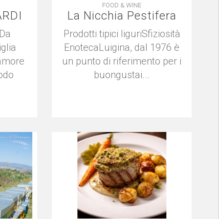
FOOD & WINE
ARDI
La Nicchia Pestifera
.Da
Prodotti tipici liguriSfiziosità
glia
EnotecaLuigina, dal 1976 è
’amore
un punto di riferimento per i
modo
buongustai...