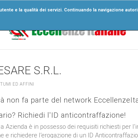
ri Numeri
Wall Of Excellences
Segnala Un’eccellenza
D
'utente e la qualità dei servizi. Continuando la navigazione autor
Domande Frequenti
SARE S.R.L.
TUMI ED AFFINI
tà non fa parte del network EccellenzeIt
tario? Richiedi l'ID anticontraffazione!
ua Azienda è in possesso dei requisiti richiesti per l’
ne e richiedere l’erogazione di un ID Anticontraffazi