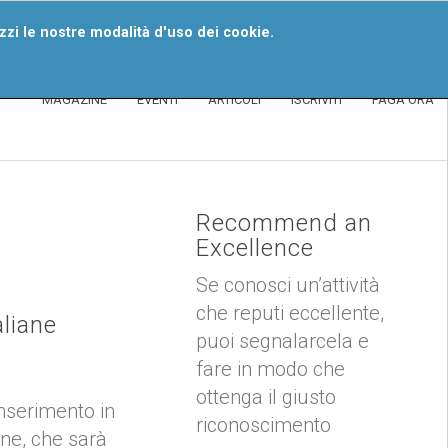
iventa Un Segnalatore
izzi le nostre modalità d'uso dei cookie.
MAGAZINE
EVENTI
ARTICOLI
ISCRIVITI
PAGA ORA
Recommend an
Excellence
Se conosci un’attività
che reputi eccellente,
aliane
puoi segnalarcela e
fare in modo che
ottenga il giusto
inserimento in
riconoscimento
one, che sarà