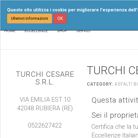
Chi Siamo
I Nost
Questo sito utilizza i cookie per migliorare l'esperienza dell
Ulteriori informazioni
OK
HOME
ECCELLENZE
SHOP
SERVIZI
TURCHI CE
TURCHI CESARE
S.R.L.
CATEGORY:
ASFALTI BI
VIA EMILIA EST 10
Questa attivi
42048 RUBIERA (RE)
Sei il proprie
0522627422
Certifica che la t
Eccellenze Italia