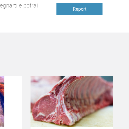
gnarti e potrai
Report