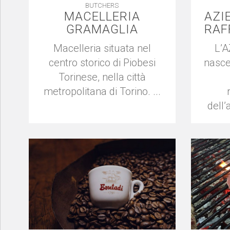
BUTCHERS
MACELLERIA
AZI
GRAMAGLIA
RAF
Macelleria situata nel
L’
centro storico di Piobesi
nasce
Torinese, nella città
metropolitana di Torino. ...
dell’