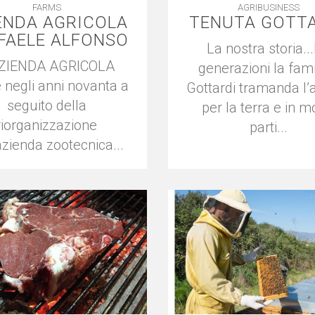
FARMS
AGRIBUSINESS
ENDA AGRICOLA
TENUTA GOTT
FAELE ALFONSO
La nostra storia..
AZIENDA AGRICOLA
generazioni la fami
 negli anni novanta a
Gottardi tramanda l
seguito della
per la terra e in 
riorganizzazione
parti...
azienda zootecnica...