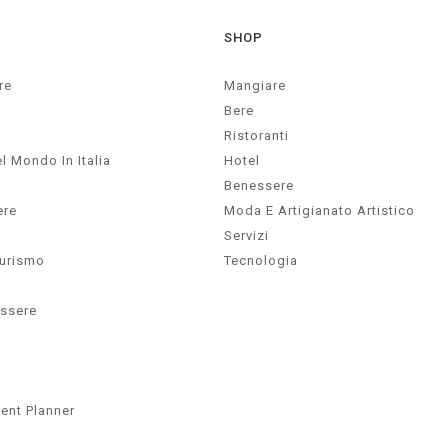
SHOP
re
Mangiare
Bere
Ristoranti
l Mondo In Italia
Hotel
Benessere
ere
Moda E Artigianato Artistico
Servizi
Turismo
Tecnologia
essere
ent Planner