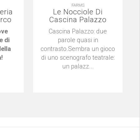
FARMS
eria
Le Nocciole Di
Arco
Cascina Palazzo
ove
Cascina Palazzo: due
e di
parole quasi in
ella
contrasto.Sembra un gioco
a!
di uno scenografo teatrale:
un palazz...