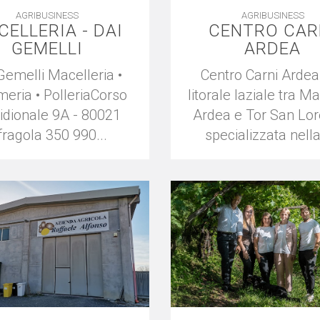
AGRIBUSINESS
AGRIBUSINESS
CELLERIA - DAI
CENTRO CAR
GEMELLI
ARDEA
Gemelli Macelleria •
Centro Carni Ardea,
eria • PolleriaCorso
litorale laziale tra Ma
idionale 9A - 80021
Ardea e Tor San Lor
fragola 350 990...
specializzata nella