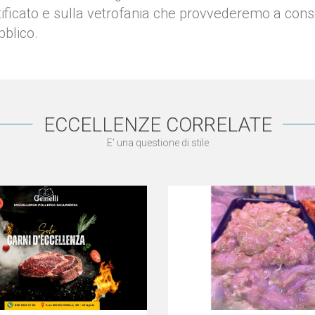
ificato e sulla vetrofania che provvederemo a conse
bblico.
ECCELLENZE CORRELATE
E’ una questione di stile