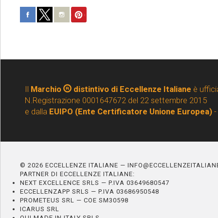
Il
Marchio
distintivo di Eccellenze Italiane
è uffici
N.Registrazione 0001647672 del 22 settembre 2015
e dalla
EUIPO (Ente Certificatore Unione Europea)
-
© 2026 ECCELLENZE ITALIANE — INFO@ECCELLENZEITALIA
PARTNER DI ECCELLENZE ITALIANE:
NEXT EXCELLENCE SRLS — P.IVA 03649680547
ECCELLENZAPP SRLS — P.IVA 03686950548
PROMETEUS SRL — COE SM30598
ICARUS SRL
QUI MADE IN ITALY SRLS