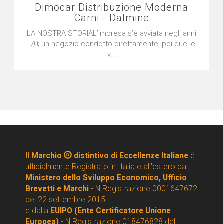
Dimocar Distribuzione Moderna
Carni - Dalmine
LA NOSTRA STORIAL’impresa s’è avviata negli anni
’70; un negozio condotto direttamente, poi due, e
v...
Il
Marchio
distintivo di Eccellenze Italiane
è
ufficialmente Registrato in Italia e all'estero dal
Ministero dello Sviluppo Economico, Ufficio
Brevetti e Marchi
- N.Registrazione 0001647672
del 22 settembre 2015
e dalla
EUIPO (Ente Certificatore Unione
Europea)
- N Registrazione 018476828 del