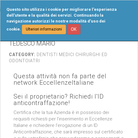
Tog
Questo sito utilizza i cookie per migliorare l'esperienza
navi
dell'utente e la qualità dei servizi. Continuando la
navigazione autorizzi le nostre modalità d'uso dei
cookie.
OK
Ulteriori informazioni
TEDESCO MARIO
CATEGORY:
DENTISTI MEDICI CHIRURGHI ED
ODONTOIATRI
Questa attività non fa parte del
network EccellenzeItaliane
Sei il proprietario? Richiedi l'ID
anticontraffazione!
Certifica che la tua Azienda è in possesso dei
requisiti richiesti per l’inserimento in Eccellenze
Italiane e richiedere l’erogazione di un ID
Anticontraffazione, che sarà impresso sul certificato