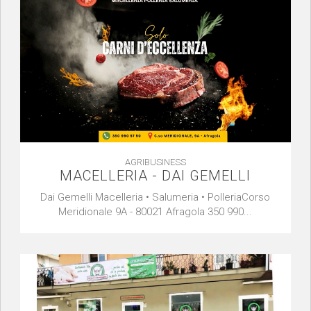
AGRIBUSINESS
MACELLERIA - DAI GEMELLI
Dai Gemelli Macelleria • Salumeria • PolleriaCorso
Meridionale 9A - 80021 Afragola 350 990...