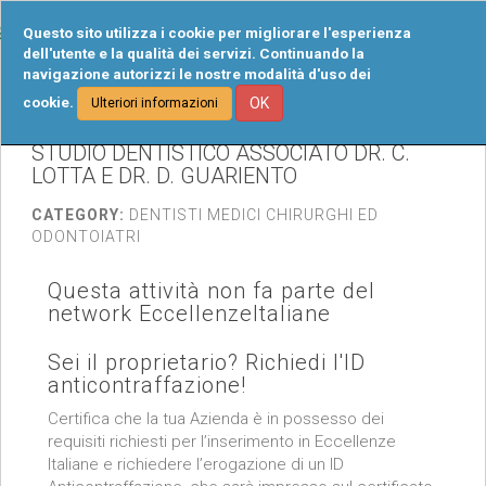
Tog
Questo sito utilizza i cookie per migliorare l'esperienza
navi
dell'utente e la qualità dei servizi. Continuando la
navigazione autorizzi le nostre modalità d'uso dei
cookie.
OK
Ulteriori informazioni
STUDIO DENTISTICO ASSOCIATO DR. C.
LOTTA E DR. D. GUARIENTO
CATEGORY:
DENTISTI MEDICI CHIRURGHI ED
ODONTOIATRI
Questa attività non fa parte del
network EccellenzeItaliane
Sei il proprietario? Richiedi l'ID
anticontraffazione!
Certifica che la tua Azienda è in possesso dei
requisiti richiesti per l’inserimento in Eccellenze
Italiane e richiedere l’erogazione di un ID