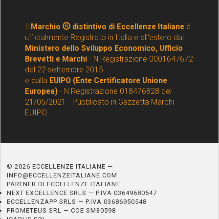
Il
Marchio
distintivo di Eccellenze Italiane
è
ufficialmente Registrato in Italia e all'estero dal
Ministero dello Sviluppo Economico, Ufficio
Brevetti e Marchi
- N.Registrazione 0001647672
del 22 settembre 2015
e dalla
EUIPO (Ente Certificatore Unione
Europea)
- N Registrazione 018476828 del
21/05/2021 - Pubblicato in Gazzetta Marchi
EUIPO.
© 2026 ECCELLENZE ITALIANE —
INFO@ECCELLENZEITALIANE.COM
PARTNER DI ECCELLENZE ITALIANE:
NEXT EXCELLENCE SRLS — P.IVA 03649680547
ECCELLENZAPP SRLS — P.IVA 03686950548
PROMETEUS SRL — COE SM30598