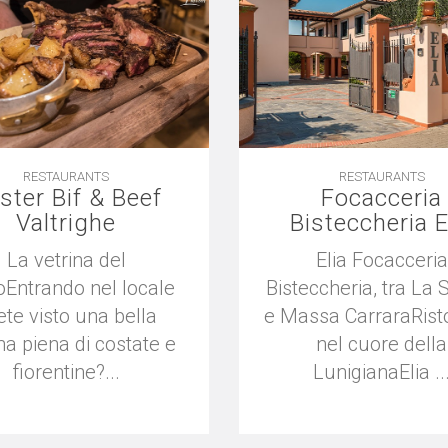
RESTAURANTS
RESTAURANTS
Oster Bif & Beef
Focacceria
Valtrighe
Bisteccheria E
La vetrina del
Elia Focacceria
oEntrando nel locale
Bisteccheria, tra La 
ete visto una bella
e Massa CarraraRist
na piena di costate e
nel cuore della
fiorentine?...
LunigianaElia ..