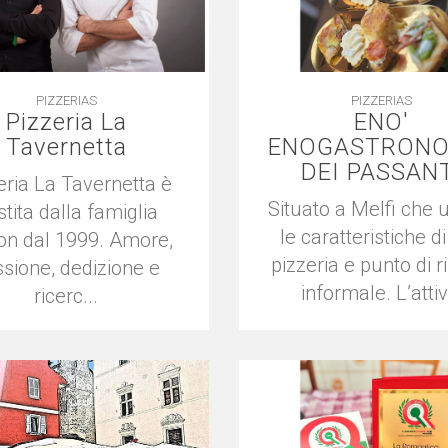
PIZZERIAS
PIZZERIAS
Pizzeria La
ENO'
Tavernetta
ENOGASTRONO
DEI PASSAN
eria La Tavernetta è
Situato a Melfi che 
tita dalla famiglia
le caratteristiche di
on dal 1999. Amore,
pizzeria e punto di r
sione, dedizione e
informale. L’attiv.
ricerc...