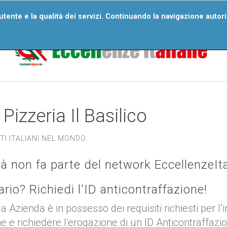
ri Numeri
Wall Of Excellences
Segnala Un’eccellenza
D
'utente e la qualità dei servizi. Continuando la navigazione autor
Domande Frequenti
Pizzeria Il Basilico
I ITALIANI NEL MONDO
tà non fa parte del network EccellenzeIt
tario? Richiedi l'ID anticontraffazione!
ua Azienda è in possesso dei requisiti richiesti per l’
ne e richiedere l’erogazione di un ID Anticontraffazi