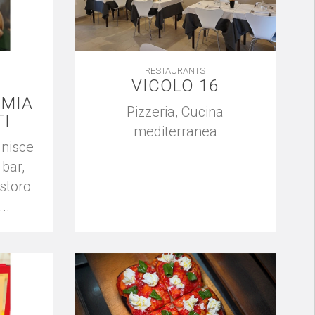
RESTAURANTS
VICOLO 16
MIA
Pizzeria, Cucina
TI
mediterranea
unisce
 bar,
istoro
..