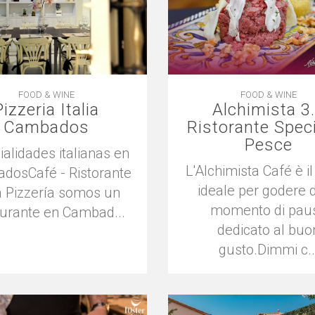
FOOD & WINE
FOOD & WINE
Pizzeria Italia
Alchimista 3
Cambados
Ristorante Speci
Pesce
ialidades italianas en
L'Alchimista Café è i
dosCafé - Ristorante
ideale per godere d
ia Pizzería somos un
momento di pau
aurante en Cambad...
dedicato al buo
gusto.Dimmi c..