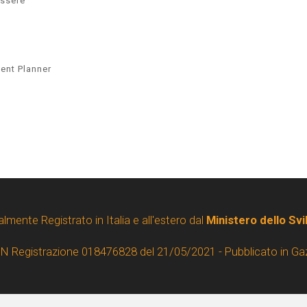
essere
ent Planner
almente Registrato in Italia e all'estero dal
Ministero dello Sv
 N Registrazione 018476828 del 21/05/2021 - Pubblicato in Ga