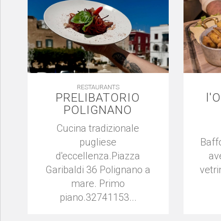
RESTAURANTS
PRELIBATORIO
l'
POLIGNANO
Cucina tradizionale
pugliese
Baff
d'eccellenza.Piazza
av
Garibaldi 36 Polignano a
vetri
mare. Primo
piano.32741153...