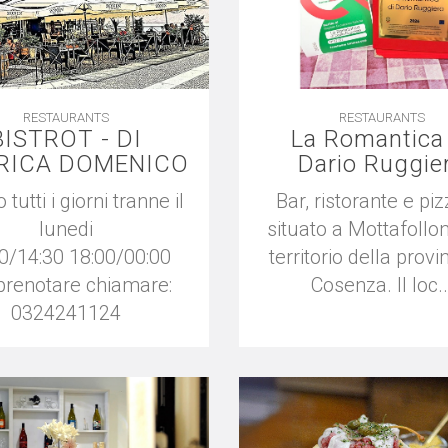
RESTAURANTS
RESTAURANTS
BISTROT - DI
La Romantica
RICA DOMENICO
Dario Ruggie
 tutti i giorni tranne il
Bar, ristorante e piz
lunedi
situato a Mottafollon
0/14:30 18:00/00:00
territorio della provin
prenotare chiamare:
Cosenza. Il loc..
0324241124