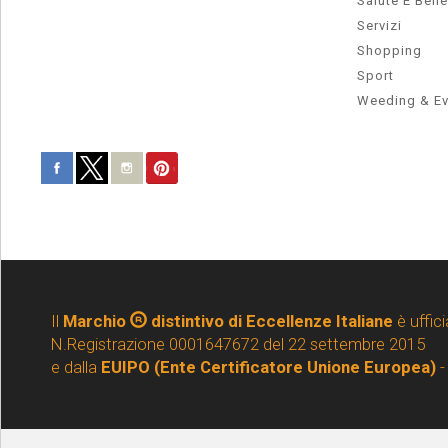
Salute E Ben
Servizi
Shopping
Sport
Weeding & Ev
Il
Marchio
distintivo di Eccellenze Italiane
è uffici
N.Registrazione 0001647672 del 22 settembre 2015
e dalla
EUIPO (Ente Certificatore Unione Europea)
-