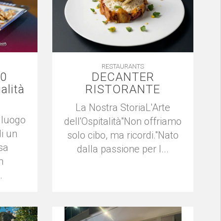
RESTAURANTS
.0
DECANTER
alità
RISTORANTE
La Nostra StoriaL'Arte
l luogo
dell'Ospitalità"Non offriamo
i un
solo cibo, ma ricordi."Nato
sa
dalla passione per l...
n
.