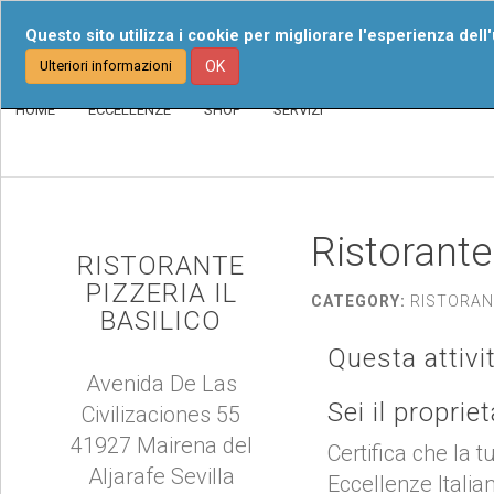
Chi Siamo
I Nost
Questo sito utilizza i cookie per migliorare l'esperienza dell
Ulteriori informazioni
OK
HOME
ECCELLENZE
SHOP
SERVIZI
Ristorante 
RISTORANTE
PIZZERIA IL
CATEGORY:
RISTORANT
BASILICO
Questa attivi
Avenida De Las
Sei il proprie
Civilizaciones 55
41927 Mairena del
Certifica che la t
Aljarafe Sevilla
Eccellenze Italia