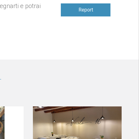
gnarti e potrai
Report