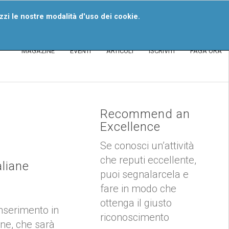
iventa Un Segnalatore
izzi le nostre modalità d'uso dei cookie.
MAGAZINE
EVENTI
ARTICOLI
ISCRIVITI
PAGA ORA
Recommend an
Excellence
Se conosci un’attività
che reputi eccellente,
aliane
puoi segnalarcela e
fare in modo che
ottenga il giusto
inserimento in
riconoscimento
one, che sarà