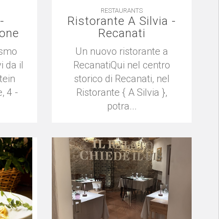
RESTAURANTS
-
Ristorante A Silvia -
ione
Recanati
ismo
Un nuovo ristorante a
 da il
RecanatiQui nel centro
tein
storico di Recanati, nel
, 4 -
Ristorante { A Silvia },
potra...