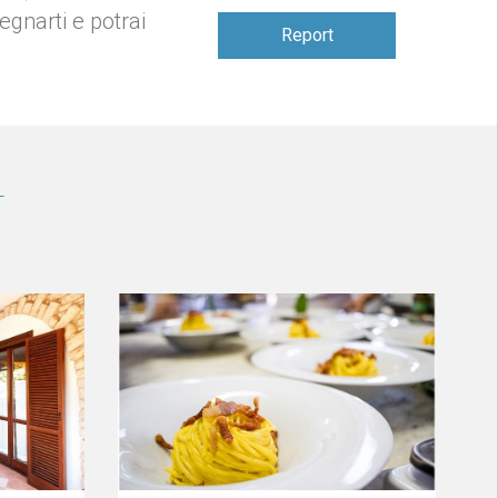
gnarti e potrai
Report