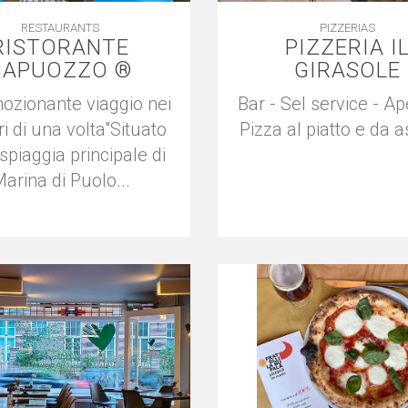
RESTAURANTS
PIZZERIAS
RISTORANTE
PIZZERIA I
CAPUOZZO ®
GIRASOLE
ozionante viaggio nei
Bar - Sel service - Ape
i di una volta"Situato
Pizza al piatto e da 
 spiaggia principale di
arina di Puolo...