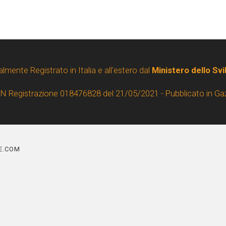
almente Registrato in Italia e all'estero dal
Ministero dello Sv
 N Registrazione 018476828 del 21/05/2021 - Pubblicato in Ga
NE.COM