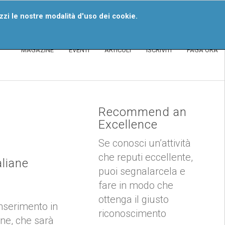
iventa Un Segnalatore
izzi le nostre modalità d'uso dei cookie.
MAGAZINE
EVENTI
ARTICOLI
ISCRIVITI
PAGA ORA
Recommend an
Excellence
Se conosci un’attività
che reputi eccellente,
aliane
puoi segnalarcela e
fare in modo che
ottenga il giusto
inserimento in
riconoscimento
one, che sarà