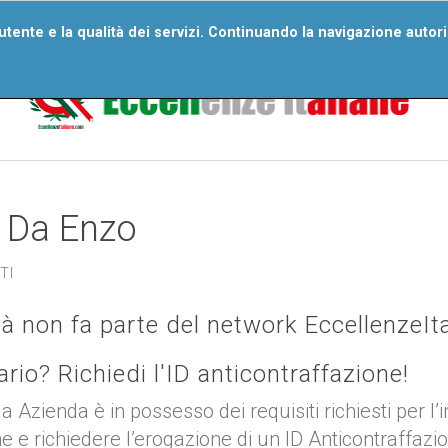
ri Numeri
Wall Of Excellences
Segnala Un’eccellenza
D
'utente e la qualità dei servizi. Continuando la navigazione autor
Domande Frequenti
e Da Enzo
TI
tà non fa parte del network EccellenzeIt
tario? Richiedi l'ID anticontraffazione!
ua Azienda è in possesso dei requisiti richiesti per l’
ne e richiedere l’erogazione di un ID Anticontraffazi