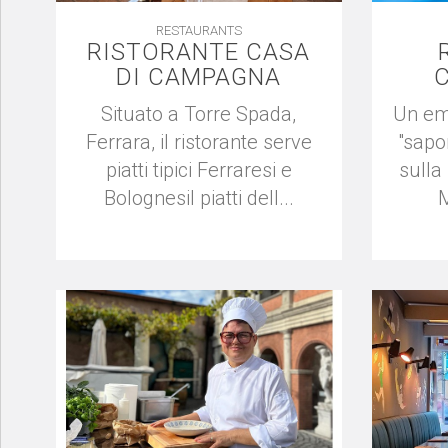
RESTAURANTS
RISTORANTE CASA
DI CAMPAGNA
Situato a Torre Spada,
Un em
Ferrara, il ristorante serve
"sapor
piatti tipici Ferraresi e
sulla
BolognesiI piatti dell...
M