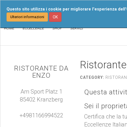
Chi Siamo
I Nost
Questo sito utilizza i cookie per migliorare l'esperienza dell
Ulteriori informazioni
OK
HOME
ECCELLENZE
SHOP
SERVIZI
Ristorant
RISTORANTE DA
ENZO
CATEGORY:
RISTORAN
Am Sport Platz 1
Questa attivi
85402 Kranzberg
Sei il proprie
+4981166994522
Certifica che la t
Eccellenze Italia