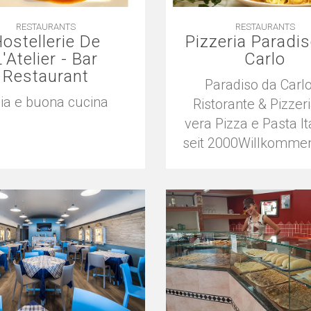
RESTAURANTS
RESTAURANTS
ostellerie De
Pizzeria Paradi
L'Atelier - Bar
Carlo
Restaurant
Paradiso da Carl
ia e buona cucina
Ristorante & Pizzer
vera Pizza e Pasta It
seit 2000Willkommen 