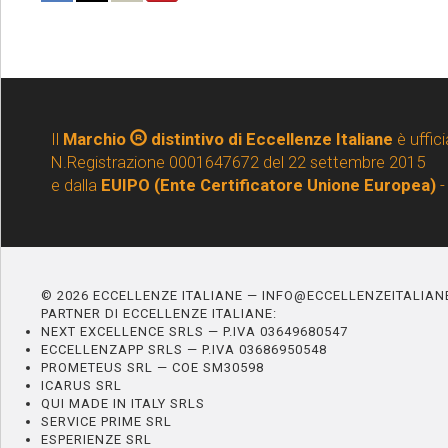
Il
Marchio
distintivo di Eccellenze Italiane
è uffici
N.Registrazione 0001647672 del 22 settembre 2015
e dalla
EUIPO (Ente Certificatore Unione Europea)
-
© 2026 ECCELLENZE ITALIANE — INFO@ECCELLENZEITALIA
PARTNER DI ECCELLENZE ITALIANE:
NEXT EXCELLENCE SRLS — P.IVA 03649680547
ECCELLENZAPP SRLS — P.IVA 03686950548
PROMETEUS SRL — COE SM30598
ICARUS SRL
QUI MADE IN ITALY SRLS
SERVICE PRIME SRL
ESPERIENZE SRL