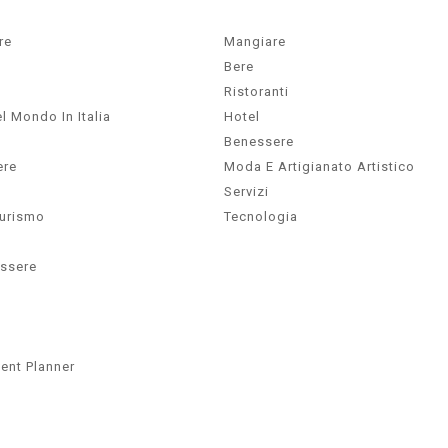
re
Mangiare
Bere
Ristoranti
l Mondo In Italia
Hotel
Benessere
ere
Moda E Artigianato Artistico
Servizi
Turismo
Tecnologia
essere
ent Planner