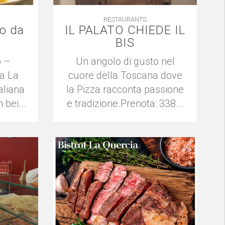
RESTAURANTS
so da
IL PALATO CHIEDE IL
BIS
o –
Un angolo di gusto nel
ia La
cuore della Toscana dove
aliana
la Pizza racconta passione
bei...
e tradizione.Prenota: 338...