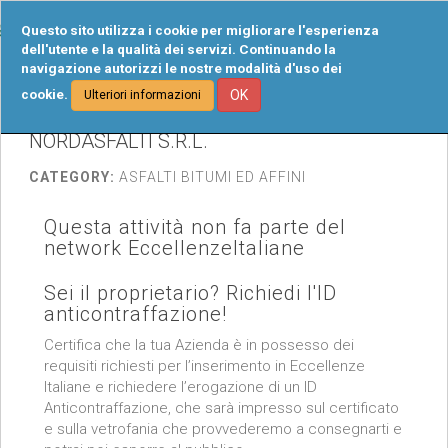
Tog
Questo sito utilizza i cookie per migliorare l'esperienza
navi
dell'utente e la qualità dei servizi. Continuando la
navigazione autorizzi le nostre modalità d'uso dei
cookie.
OK
Ulteriori informazioni
NORDASFALTI S.R.L.
CATEGORY:
ASFALTI BITUMI ED AFFINI
Questa attività non fa parte del
network EccellenzeItaliane
Sei il proprietario? Richiedi l'ID
anticontraffazione!
Certifica che la tua Azienda è in possesso dei
requisiti richiesti per l’inserimento in Eccellenze
Italiane e richiedere l’erogazione di un ID
Anticontraffazione, che sarà impresso sul certificato
e sulla vetrofania che provvederemo a consegnarti e