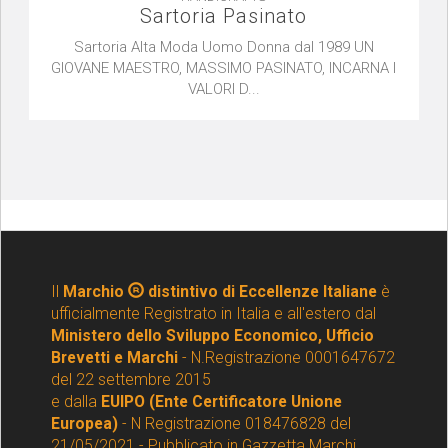
Sartoria Pasinato
Sartoria Alta Moda Uomo Donna dal 1989 UN
GIOVANE MAESTRO, MASSIMO PASINATO, INCARNA I
VALORI D...
Il
Marchio
distintivo di Eccellenze Italiane
è
ufficialmente Registrato in Italia e all'estero dal
Ministero dello Sviluppo Economico, Ufficio
Brevetti e Marchi
- N.Registrazione 0001647672
del 22 settembre 2015
e dalla
EUIPO (Ente Certificatore Unione
Europea)
- N Registrazione 018476828 del
21/05/2021 - Pubblicato in Gazzetta Marchi