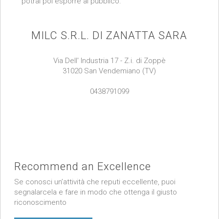
potrai poi esporre al pubblico.
MILC S.R.L. DI ZANATTA SARA
Via Dell' Industria 17 - Z.i. di Zoppè
31020 San Vendemiano (TV)
0438791099
Recommend an Excellence
Se conosci un’attività che reputi eccellente, puoi
segnalarcela e fare in modo che ottenga il giusto
riconoscimento