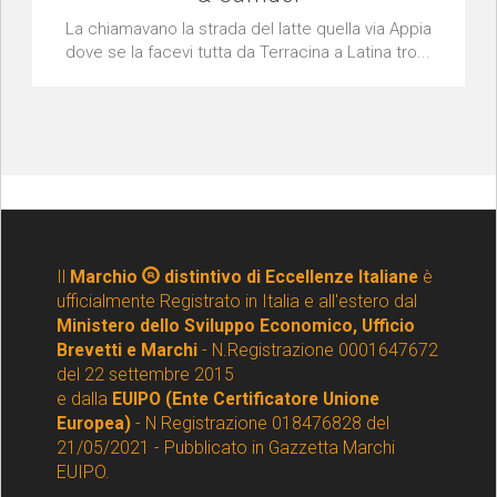
La chiamavano la strada del latte quella via Appia
dove se la facevi tutta da Terracina a Latina tro...
Il
Marchio
distintivo di Eccellenze Italiane
è
ufficialmente Registrato in Italia e all'estero dal
Ministero dello Sviluppo Economico, Ufficio
Brevetti e Marchi
- N.Registrazione 0001647672
del 22 settembre 2015
e dalla
EUIPO (Ente Certificatore Unione
Europea)
- N Registrazione 018476828 del
21/05/2021 - Pubblicato in Gazzetta Marchi
EUIPO.