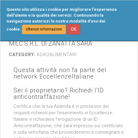
Tog
Questo sito utilizza i cookie per migliorare l'esperienza
navi
dell'utente e la qualità dei servizi. Continuando la
navigazione autorizzi le nostre modalità d'uso dei
cookie.
OK
Ulteriori informazioni
MILC S.R.L. DI ZANATTA SARA
CATEGORY:
AGROALIMENTARI
Questa attività non fa parte del
network EccellenzeItaliane
Sei il proprietario? Richiedi l'ID
anticontraffazione!
Certifica che la tua Azienda è in possesso dei
requisiti richiesti per l’inserimento in Eccellenze
Italiane e richiedere l’erogazione di un ID
Anticontraffazione, che sarà impresso sul certificato
e sulla vetrofania che provvederemo a consegnarti e