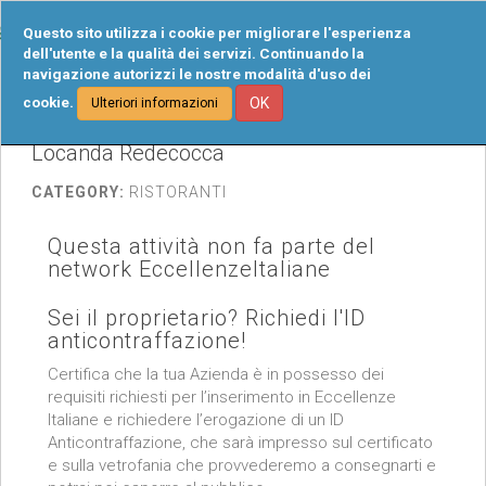
Tog
Questo sito utilizza i cookie per migliorare l'esperienza
navi
dell'utente e la qualità dei servizi. Continuando la
navigazione autorizzi le nostre modalità d'uso dei
cookie.
OK
Ulteriori informazioni
Locanda Redecocca
CATEGORY:
RISTORANTI
Questa attività non fa parte del
network EccellenzeItaliane
Sei il proprietario? Richiedi l'ID
anticontraffazione!
Certifica che la tua Azienda è in possesso dei
requisiti richiesti per l’inserimento in Eccellenze
Italiane e richiedere l’erogazione di un ID
Anticontraffazione, che sarà impresso sul certificato
e sulla vetrofania che provvederemo a consegnarti e