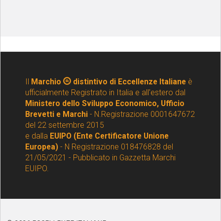
Il
Marchio
distintivo di Eccellenze Italiane
è
ufficialmente Registrato in Italia e all'estero dal
Ministero dello Sviluppo Economico, Ufficio
Brevetti e Marchi
- N.Registrazione 0001647672
del 22 settembre 2015
e dalla
EUIPO (Ente Certificatore Unione
Europea)
- N Registrazione 018476828 del
21/05/2021 - Pubblicato in Gazzetta Marchi
EUIPO.