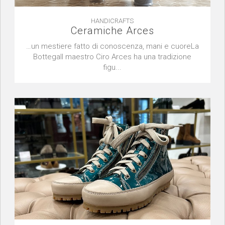
HANDICRAFTS
Ceramiche Arces
…un mestiere fatto di conoscenza, mani e cuoreLa
BottegaIl maestro Ciro Arces ha una tradizione
figu...