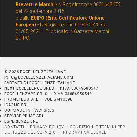
Brevetti e Marchi
- N.Registrazione 0001647672
del 22 settembre 2015
e dalla
EUIPO (Ente Certificatore Unione
Europea)
- N Registrazione 018476828 del
21/05/2021 - Pubblicato in Gazzetta Marchi
EUIPO.
© 2026 ECCELLENZE ITALIANE —
INFO@ECCELLENZEITALIANE.COM
PARTNER DI ECCELLENZE ITALIANE:
NEXT EXCELLENCE SRLS — P.IVA 03649680547
ECCELLENZAPP SRLS — P.IVA 03686950548
PROMETEUS SRL — COE SM30598
ICARUS SRL
QUI MADE IN ITALY SRLS
SERVICE PRIME SRL
ESPERIENZE SRL
CONTATTI
—
PRIVACY POLICY
—
CONDIZIONI E TERMINI PER
L’UTILIZZO DEL SERVIZIO
—
INFORMATIVA LEGALE