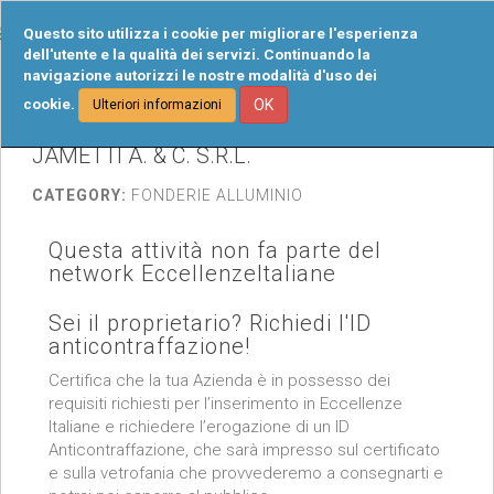
Tog
Questo sito utilizza i cookie per migliorare l'esperienza
navi
dell'utente e la qualità dei servizi. Continuando la
navigazione autorizzi le nostre modalità d'uso dei
cookie.
OK
Ulteriori informazioni
JAMETTI A. & C. S.R.L.
CATEGORY:
FONDERIE ALLUMINIO
Questa attività non fa parte del
network EccellenzeItaliane
Sei il proprietario? Richiedi l'ID
anticontraffazione!
Certifica che la tua Azienda è in possesso dei
requisiti richiesti per l’inserimento in Eccellenze
Italiane e richiedere l’erogazione di un ID
Anticontraffazione, che sarà impresso sul certificato
e sulla vetrofania che provvederemo a consegnarti e