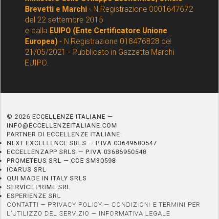
Brevetti e Marchi
- N.Registrazione 0001647672
del 22 settembre 2015
e dalla
EUIPO (Ente Certificatore Unione
Europea)
- N Registrazione 018476828 del
21/05/2021 - Pubblicato in Gazzetta Marchi
EUIPO.
© 2026 ECCELLENZE ITALIANE —
INFO@ECCELLENZEITALIANE.COM
PARTNER DI ECCELLENZE ITALIANE:
NEXT EXCELLENCE SRLS — P.IVA 03649680547
ECCELLENZAPP SRLS — P.IVA 03686950548
PROMETEUS SRL — COE SM30598
ICARUS SRL
QUI MADE IN ITALY SRLS
SERVICE PRIME SRL
ESPERIENZE SRL
CONTATTI
—
PRIVACY POLICY
—
CONDIZIONI E TERMINI PER
L’UTILIZZO DEL SERVIZIO
—
INFORMATIVA LEGALE