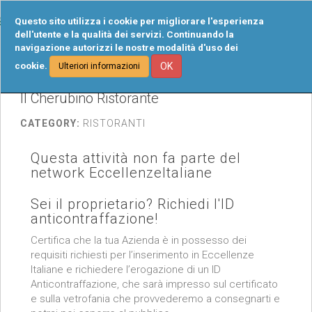
Tog
Questo sito utilizza i cookie per migliorare l'esperienza
navi
dell'utente e la qualità dei servizi. Continuando la
navigazione autorizzi le nostre modalità d'uso dei
cookie.
OK
Ulteriori informazioni
Il Cherubino Ristorante
CATEGORY:
RISTORANTI
Questa attività non fa parte del
network EccellenzeItaliane
Sei il proprietario? Richiedi l'ID
anticontraffazione!
Certifica che la tua Azienda è in possesso dei
requisiti richiesti per l’inserimento in Eccellenze
Italiane e richiedere l’erogazione di un ID
Anticontraffazione, che sarà impresso sul certificato
e sulla vetrofania che provvederemo a consegnarti e