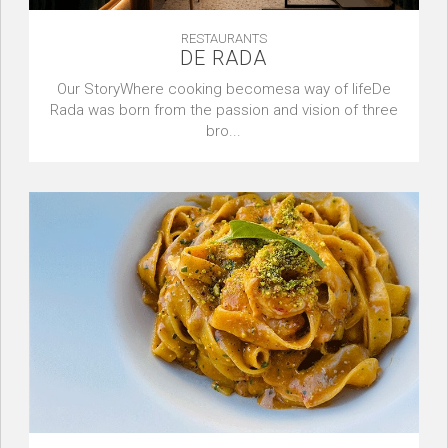
RESTAURANTS
DE RADA
Our StoryWhere cooking becomesa way of lifeDe
Rada was born from the passion and vision of three
bro...