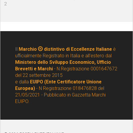
2
Il
Marchio
distintivo di Eccellenze Italiane
è
ufficialmente Registrato in Italia e all'estero dal
Ministero dello Sviluppo Economico, Ufficio
Brevetti e Marchi
- N.Registrazione 0001647672
del 22 settembre 2015
e dalla
EUIPO (Ente Certificatore Unione
Europea)
- N Registrazione 018476828 del
21/05/2021 - Pubblicato in Gazzetta Marchi
EUIPO.