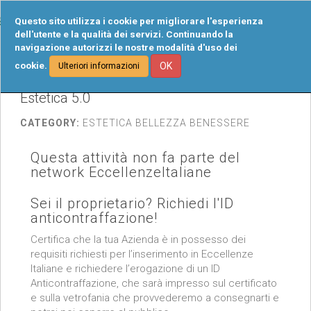
Tog
Questo sito utilizza i cookie per migliorare l'esperienza
navi
dell'utente e la qualità dei servizi. Continuando la
navigazione autorizzi le nostre modalità d'uso dei
cookie.
OK
Ulteriori informazioni
Estetica 5.0
CATEGORY:
ESTETICA BELLEZZA BENESSERE
Questa attività non fa parte del
network EccellenzeItaliane
Sei il proprietario? Richiedi l'ID
anticontraffazione!
Certifica che la tua Azienda è in possesso dei
requisiti richiesti per l’inserimento in Eccellenze
Italiane e richiedere l’erogazione di un ID
Anticontraffazione, che sarà impresso sul certificato
e sulla vetrofania che provvederemo a consegnarti e