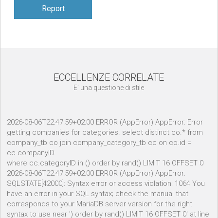
Report
ECCELLENZE CORRELATE
E’ una questione di stile
2026-08-06T22:47:59+02:00 ERROR (AppError) AppError: Error
getting companies for categories. select distinct co.* from
company_tb co join company_category_tb cc on co.id =
cc.companyID
where cc.categoryID in () order by rand() LIMIT 16 OFFSET 0
2026-08-06T22:47:59+02:00 ERROR (AppError) AppError:
SQLSTATE[42000]: Syntax error or access violation: 1064 You
have an error in your SQL syntax; check the manual that
corresponds to your MariaDB server version for the right
syntax to use near ') order by rand() LIMIT 16 OFFSET 0' at line