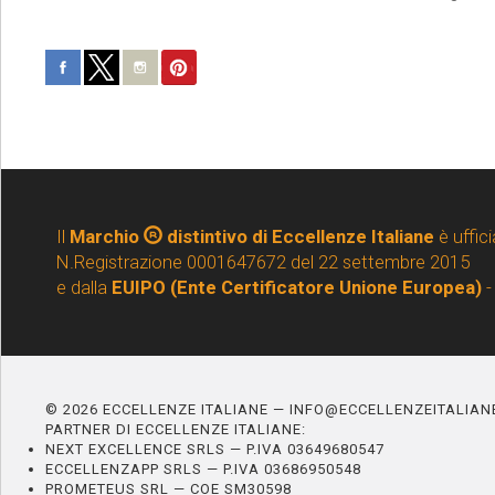
Il
Marchio
distintivo di Eccellenze Italiane
è uffici
N.Registrazione 0001647672 del 22 settembre 2015
e dalla
EUIPO (Ente Certificatore Unione Europea)
-
© 2026 ECCELLENZE ITALIANE — INFO@ECCELLENZEITALIA
PARTNER DI ECCELLENZE ITALIANE:
NEXT EXCELLENCE SRLS — P.IVA 03649680547
ECCELLENZAPP SRLS — P.IVA 03686950548
PROMETEUS SRL — COE SM30598