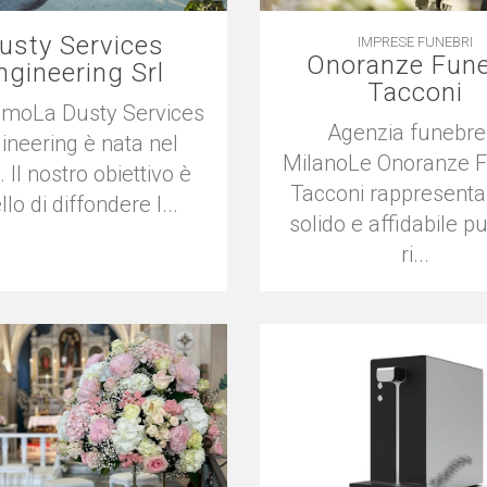
usty Services
IMPRESE FUNEBRI
Onoranze Fune
ngineering Srl
Tacconi
iamoLa Dusty Services
Agenzia funebre
ineering è nata nel
MilanoLe Onoranze F
 Il nostro obiettivo è
Tacconi rappresent
lo di diffondere l...
solido e affidabile pu
ri...