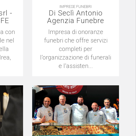
IMPRESE FUNEBRI
rl -
Di Seclì Antonio
IFE
Agenzia Funebre
ia con
Impresa di onoranze
e nel
funebri che offre servizi
ella
completi per
rea,
l’organizzazione di funerali
e l’assisten...