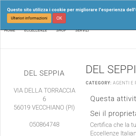
Chi Siamo
I Nost
Questo sito utilizza i cookie per migliorare l'esperienza dell
Ulteriori informazioni
OK
HOME
ECCELLENZE
SHOP
SERVIZI
DEL SEPP
DEL SEPPIA
CATEGORY:
AGENTI E 
VIA DELLA TORRACCIA
Questa attivi
6
56019 VECCHIANO (PI)
Sei il proprie
050864748
Certifica che la t
Eccellenze Italia