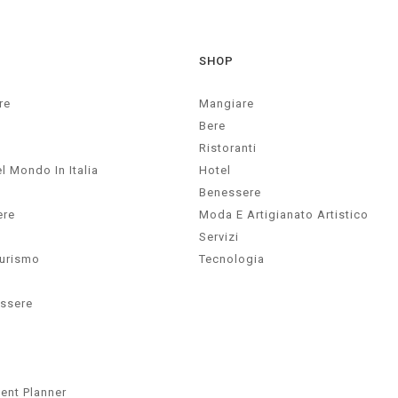
SHOP
re
Mangiare
Bere
Ristoranti
l Mondo In Italia
Hotel
Benessere
ere
Moda E Artigianato Artistico
Servizi
Turismo
Tecnologia
essere
ent Planner