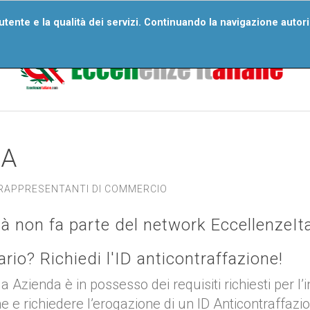
ri Numeri
Wall Of Excellences
Segnala Un’eccellenza
D
'utente e la qualità dei servizi. Continuando la navigazione autor
Domande Frequenti
IA
RAPPRESENTANTI DI COMMERCIO
tà non fa parte del network EccellenzeIt
tario? Richiedi l'ID anticontraffazione!
ua Azienda è in possesso dei requisiti richiesti per l’
ne e richiedere l’erogazione di un ID Anticontraffazi