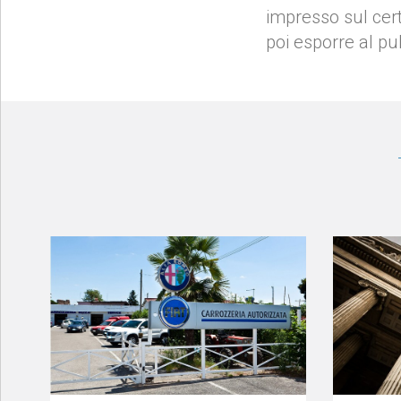
impresso sul cert
poi esporre al pu