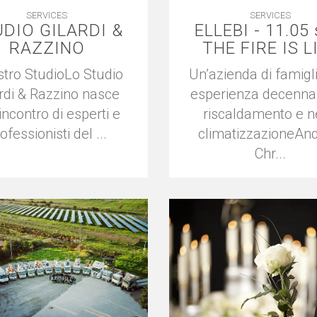
SERVICES
SERVICES
DIO GILARDI &
ELLEBI - 11.05 s
RAZZINO
THE FIRE IS L
ostro StudioLo Studio
Un’azienda di famigl
rdi & Razzino nasce
esperienza decennal
'incontro di esperti e
riscaldamento e n
ofessionisti del ...
climatizzazioneAnd
Chr...