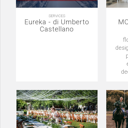
SERVICES
Eureka - di Umberto
MO
Castellano
fl
desig
de