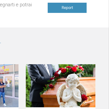
gnarti e potrai
Report