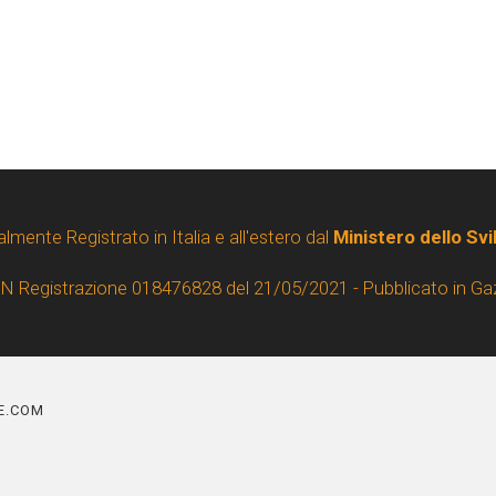
almente Registrato in Italia e all'estero dal
Ministero dello Sv
 N Registrazione 018476828 del 21/05/2021 - Pubblicato in Ga
NE.COM