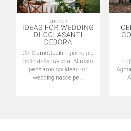
SERVICES
IDEAS FOR WEDDING
CE
DI COLASANTI
GO
DEBORA
Chi SiamoGoditi il giorno più
bello della tua vita. Al resto
EQ
pensiamo noi.Ideas for
Agoni
wedding nasce pe...
A