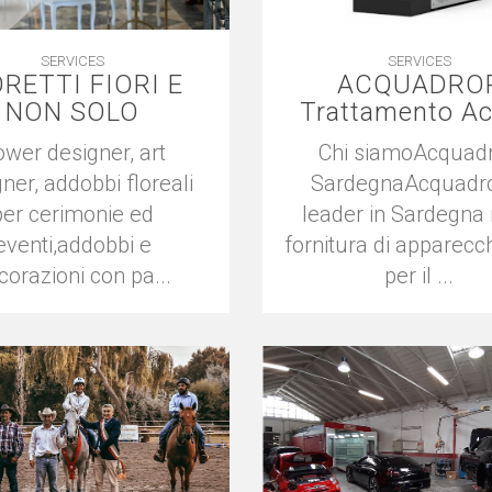
SERVICES
SERVICES
RETTI FIORI E
ACQUADRO
NON SOLO
Trattamento A
ower designer, art
Chi siamoAcquad
ner, addobbi floreali
SardegnaAcquadr
per cerimonie ed
leader in Sardegna 
eventi,addobbi e
fornitura di apparecc
corazioni con pa...
per il ...