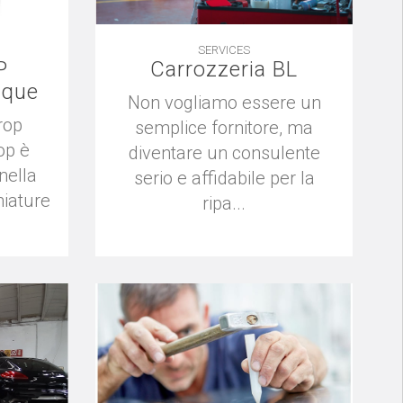
SERVICES
P
Carrozzeria BL
cque
Non vogliamo essere un
rop
semplice fornitore, ma
op è
diventare un consulente
nella
serio e affidabile per la
hiature
ripa...