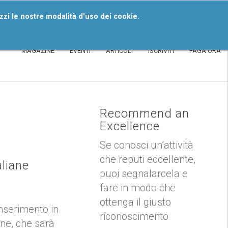
iventa Un Segnalatore
izzi le nostre modalità d'uso dei cookie.
MAGAZINE
EVENTI
ARTICOLI
ISCRIVITI
PAGA ORA
Recommend an
Excellence
Se conosci un’attività
che reputi eccellente,
aliane
puoi segnalarcela e
fare in modo che
ottenga il giusto
inserimento in
riconoscimento
one, che sarà