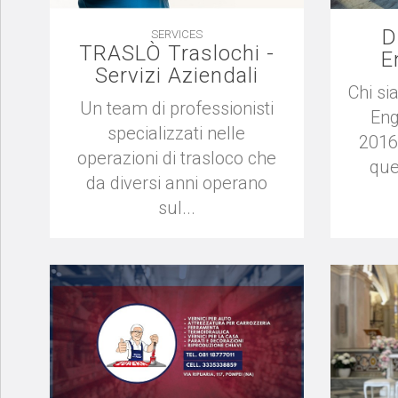
D
SERVICES
TRASLÒ Traslochi -
E
Servizi Aziendali
Chi s
Un team di professionisti
Eng
specializzati nelle
2016.
operazioni di trasloco che
quel
da diversi anni operano
sul...