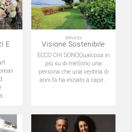
SERVICES
I E
Visione Sostenibile
ECCO CHI SONOQualcosa in
art
più su di meSono una
oreali
persona che una ventina di
d
anni fa ha iniziato a capir...
e
...