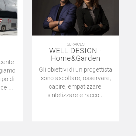
SERVICES
WELL DESIGN -
Home&Garden
cente
Gli obiettivi di un progettista
ggiamo
sono ascoltare, osservare,
ipo di
capire, empatizzare,
ce ...
sintetizzare e racco...