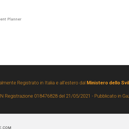
ent Planner
almente Registrato in Italia e all'estero dal
Ministero dello Sv
 N Registrazione 018476828 del 21/05/2021 - Pubblicato in Ga
NE.COM