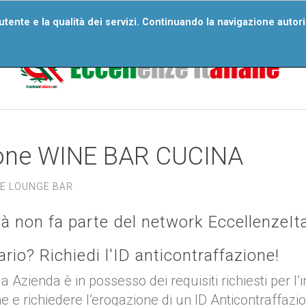
ri Numeri
Wall Of Excellences
Segnala Un’eccellenza
D
'utente e la qualità dei servizi. Continuando la navigazione autor
Domande Frequenti
eone WINE BAR CUCINA
E LOUNGE BAR
tà non fa parte del network EccellenzeIt
tario? Richiedi l'ID anticontraffazione!
ua Azienda è in possesso dei requisiti richiesti per l’
ne e richiedere l’erogazione di un ID Anticontraffazi