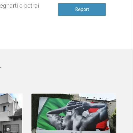
gnarti e potrai
Report