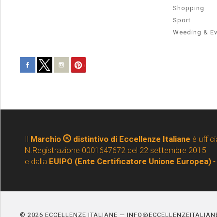
Shopping
Sport
Weeding & Ev
Il
Marchio
distintivo di Eccellenze Italiane
è uffici
N.Registrazione 0001647672 del 22 settembre 2015
e dalla
EUIPO (Ente Certificatore Unione Europea)
-
© 2026 ECCELLENZE ITALIANE — INFO@ECCELLENZEITALIA