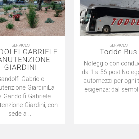
SERVICES
SERVICES
DOLFI GABRIELE
Todde Bus
ANUTENZIONE
Noleggio con condu
GIARDINI
da 1 a 56 postiNole
andolfi Gabriele
automezzi per ogni t
tenzione GiardiniLa
esigenza: dal sempli
ta Gandolfi Gabriele
enzione Giardini, con
sede a ...