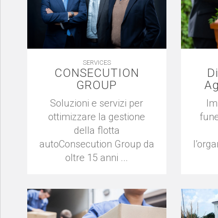
SERVICES
CONSECUTION
Di
GROUP
Ag
Soluzioni e servizi per
Im
ottimizzare la gestione
fune
della flotta
autoConsecution Group da
l’orga
oltre 15 anni ...