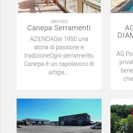
SERVICES
Canepa Serramenti
AG
DIA
AZIENDADal 1950 una
storia di passione e
AG Po
tradizioneOgni serramento
priva
Canepa è un capolavoro di
bene
artigia...
chia