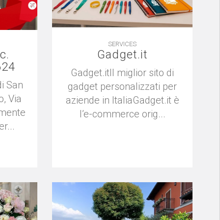
SERVICES
c.
Gadget.it
624
Gadget.itIl miglior sito di
di San
gadget personalizzati per
o, Via
aziende in ItaliaGadget.it è
amente
l’e-commerce orig...
r...