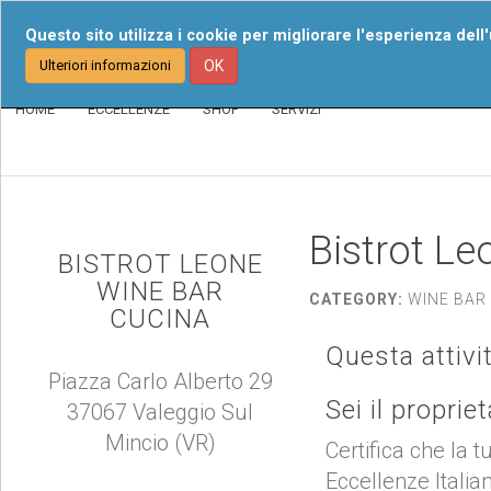
Chi Siamo
I Nost
Questo sito utilizza i cookie per migliorare l'esperienza dell
Ulteriori informazioni
OK
HOME
ECCELLENZE
SHOP
SERVIZI
Bistrot L
BISTROT LEONE
WINE BAR
CATEGORY:
WINE BAR 
CUCINA
Questa attivi
Piazza Carlo Alberto 29
Sei il proprie
37067 Valeggio Sul
Mincio (VR)
Certifica che la t
Eccellenze Italia