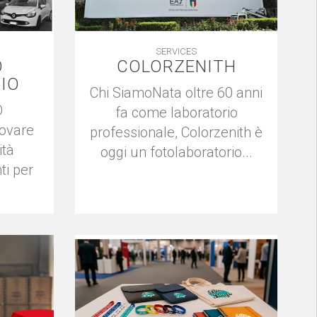
SERVICES
O
COLORZENITH
IO
Chi SiamoNata oltre 60 anni
O
fa come laboratorio
rovare
professionale, Colorzenith è
ità
oggi un fotolaboratorio...
ti per