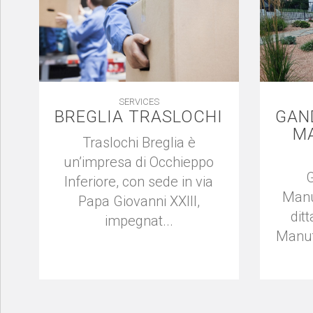
SERVICES
BREGLIA TRASLOCHI
GAN
M
Traslochi Breglia è
un’impresa di Occhieppo
G
Inferiore, con sede in via
Manu
Papa Giovanni XXIII,
dit
impegnat...
Manut