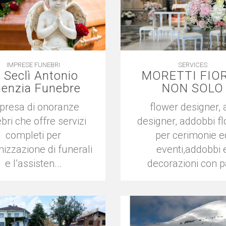
IMPRESE FUNEBRI
SERVICES
 Seclì Antonio
MORETTI FIOR
enzia Funebre
NON SOLO
presa di onoranze
flower designer, 
bri che offre servizi
designer, addobbi fl
completi per
per cerimonie e
nizzazione di funerali
eventi,addobbi 
e l’assisten...
decorazioni con pa