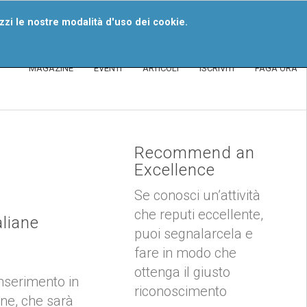
iventa Un Segnalatore
izzi le nostre modalità d'uso dei cookie.
MAGAZINE
EVENTI
ARTICOLI
ISCRIVITI
PAGA ORA
Recommend an
Excellence
Se conosci un’attività
che reputi eccellente,
aliane
puoi segnalarcela e
fare in modo che
ottenga il giusto
inserimento in
riconoscimento
one, che sarà