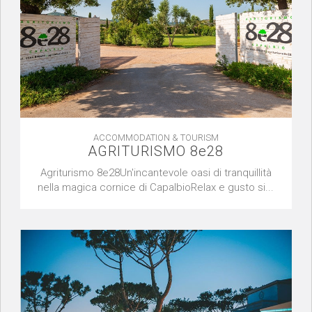
ACCOMMODATION & TOURISM
AGRITURISMO 8e28
Agriturismo 8e28Un'incantevole oasi di tranquillità
nella magica cornice di CapalbioRelax e gusto si...