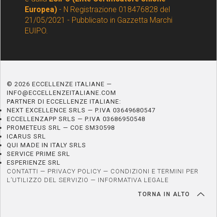
Europea)
- N Registrazione 018476828 del
21/05/2021 - Pubblicato in Gazzetta Marchi
EUIPO.
© 2026 ECCELLENZE ITALIANE —
INFO@ECCELLENZEITALIANE.COM
PARTNER DI ECCELLENZE ITALIANE:
NEXT EXCELLENCE SRLS — P.IVA 03649680547
ECCELLENZAPP SRLS — P.IVA 03686950548
PROMETEUS SRL — COE SM30598
ICARUS SRL
QUI MADE IN ITALY SRLS
SERVICE PRIME SRL
ESPERIENZE SRL
CONTATTI
—
PRIVACY POLICY
—
CONDIZIONI E TERMINI PER
L’UTILIZZO DEL SERVIZIO
—
INFORMATIVA LEGALE
TORNA IN ALTO