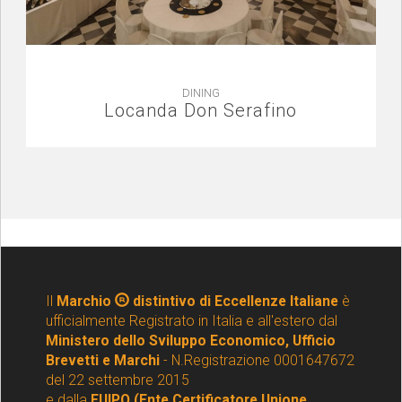
DINING
Locanda Don Serafino
Il
Marchio
distintivo di Eccellenze Italiane
è
ufficialmente Registrato in Italia e all'estero dal
Ministero dello Sviluppo Economico, Ufficio
Brevetti e Marchi
- N.Registrazione 0001647672
del 22 settembre 2015
e dalla
EUIPO (Ente Certificatore Unione