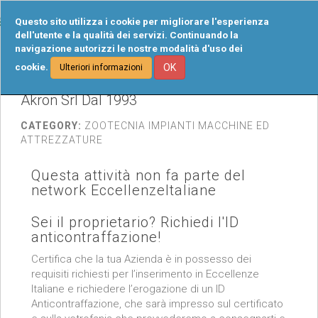
Tog
Questo sito utilizza i cookie per migliorare l'esperienza
navi
dell'utente e la qualità dei servizi. Continuando la
navigazione autorizzi le nostre modalità d'uso dei
cookie.
OK
Ulteriori informazioni
Akron Srl Dal 1993
CATEGORY:
ZOOTECNIA IMPIANTI MACCHINE ED
ATTREZZATURE
Questa attività non fa parte del
network EccellenzeItaliane
Sei il proprietario? Richiedi l'ID
anticontraffazione!
Certifica che la tua Azienda è in possesso dei
requisiti richiesti per l’inserimento in Eccellenze
Italiane e richiedere l’erogazione di un ID
Anticontraffazione, che sarà impresso sul certificato