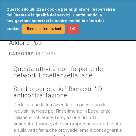
Tog
Questo sito utilizza i cookie per migliorare l'esperienza
navi
dell'utente e la qualità dei servizi. Continuando la
navigazione autorizzi le nostre modalità d'uso dei
cookie.
OK
Ulteriori informazioni
Addor e Pizz
CATEGORY:
PIZZERIE
Questa attività non fa parte del
network EccellenzeItaliane
Sei il proprietario? Richiedi l'ID
anticontraffazione!
Certifica che la tua Azienda è in possesso dei
requisiti richiesti per l’inserimento in Eccellenze
Italiane e richiedere l’erogazione di un ID
Anticontraffazione, che sarà impresso sul certificato
e sulla vetrofania che provvederemo a consegnarti e