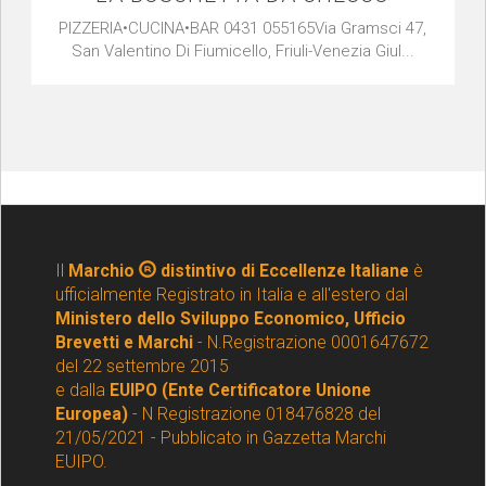
PIZZERIA•CUCINA•BAR 0431 055165Via Gramsci 47,
San Valentino Di Fiumicello, Friuli-Venezia Giul...
Il
Marchio
distintivo di Eccellenze Italiane
è
ufficialmente Registrato in Italia e all'estero dal
Ministero dello Sviluppo Economico, Ufficio
Brevetti e Marchi
- N.Registrazione 0001647672
del 22 settembre 2015
e dalla
EUIPO (Ente Certificatore Unione
Europea)
- N Registrazione 018476828 del
21/05/2021 - Pubblicato in Gazzetta Marchi
EUIPO.