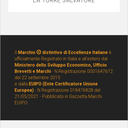
LA TORRE SALVATORE
Il
Marchio
distintivo di Eccellenze Italiane
è
ufficialmente Registrato in Italia e all'estero dal
Ministero dello Sviluppo Economico, Ufficio
Brevetti e Marchi
- N.Registrazione 0001647672
del 22 settembre 2015
e dalla
EUIPO (Ente Certificatore Unione
Europea)
- N Registrazione 018476828 del
21/05/2021 - Pubblicato in Gazzetta Marchi
EUIPO.