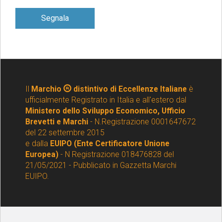
Segnala
Il
Marchio
distintivo di Eccellenze Italiane
è
ufficialmente Registrato in Italia e all'estero dal
Ministero dello Sviluppo Economico, Ufficio
Brevetti e Marchi
- N.Registrazione 0001647672
del 22 settembre 2015
e dalla
EUIPO (Ente Certificatore Unione
Europea)
- N Registrazione 018476828 del
21/05/2021 - Pubblicato in Gazzetta Marchi
EUIPO.