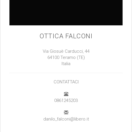
OTTICA FALCONI
Via Giosuè Carducci, 44
64100 Teramo (TE)
Italia
CONTATTACI
0861245203
danilo_falconi@libero.it