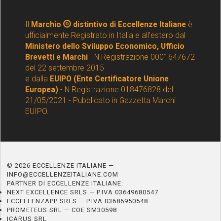
Il
Marchio
distintivo di Eccellenze Italiane
è
ufficialmente Registrato in Italia e all'estero dal
Ministero dello Sviluppo Economico, Ufficio
Brevetti e Marchi
- N.Registrazione 0001647672
del 22 settembre 2015
e dalla
EUIPO (Ente Certificatore Unione
Europea)
- N Registrazione 018476828 del
21/05/2021 - Pubblicato in Gazzetta Marchi
EUIPO.
© 2026 ECCELLENZE ITALIANE —
INFO@ECCELLENZEITALIANE.COM
PARTNER DI ECCELLENZE ITALIANE:
NEXT EXCELLENCE SRLS — P.IVA 03649680547
ECCELLENZAPP SRLS — P.IVA 03686950548
PROMETEUS SRL — COE SM30598
ICARUS SRL