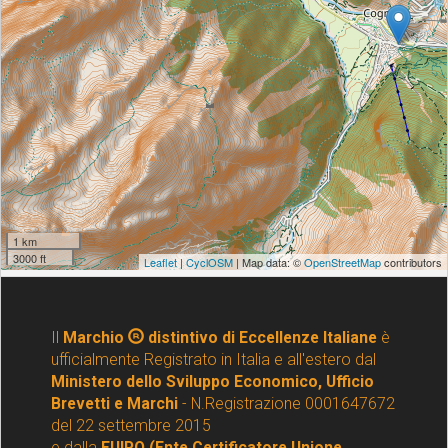
Il
Marchio
distintivo di Eccellenze Italiane
è
ufficialmente Registrato in Italia e all'estero dal
Ministero dello Sviluppo Economico, Ufficio
Brevetti e Marchi
- N.Registrazione 0001647672
del 22 settembre 2015
e dalla
EUIPO (Ente Certificatore Unione