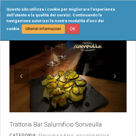
Tog
Questo sito utilizza i cookie per migliorare l'esperienza
navi
dell'utente e la qualità dei servizi. Continuando la
navigazione autorizzi le nostre modalità d'uso dei
cookie.
OK
Ulteriori informazioni
Trattoria Bar Salumificio Sonveulla
CATEGORIA:
Mangiare e Bere, agroalimentare,