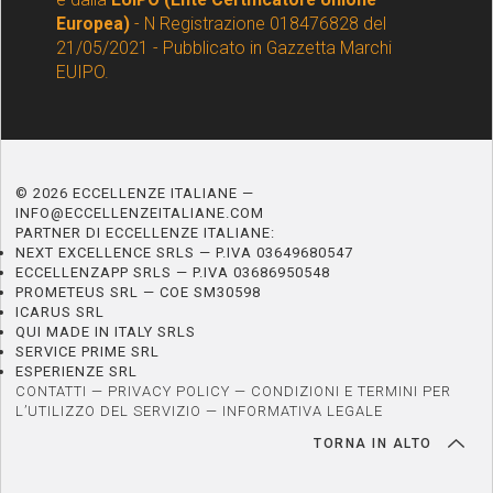
Europea)
- N Registrazione 018476828 del
21/05/2021 - Pubblicato in Gazzetta Marchi
EUIPO.
© 2026 ECCELLENZE ITALIANE —
INFO@ECCELLENZEITALIANE.COM
PARTNER DI ECCELLENZE ITALIANE:
NEXT EXCELLENCE SRLS — P.IVA 03649680547
ECCELLENZAPP SRLS — P.IVA 03686950548
PROMETEUS SRL — COE SM30598
ICARUS SRL
QUI MADE IN ITALY SRLS
SERVICE PRIME SRL
ESPERIENZE SRL
CONTATTI
—
PRIVACY POLICY
—
CONDIZIONI E TERMINI PER
L’UTILIZZO DEL SERVIZIO
—
INFORMATIVA LEGALE
TORNA IN ALTO