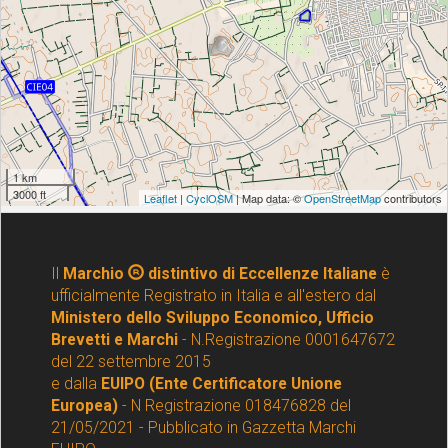
Il
Marchio
distintivo di Eccellenze Italiane
è
ufficialmente Registrato in Italia e all'estero dal
Ministero dello Sviluppo Economico, Ufficio
Brevetti e Marchi
- N.Registrazione 0001647672
del 22 settembre 2015
e dalla
EUIPO (Ente Certificatore Unione
Europea)
- N Registrazione 018476828 del
21/05/2021 - Pubblicato in Gazzetta Marchi