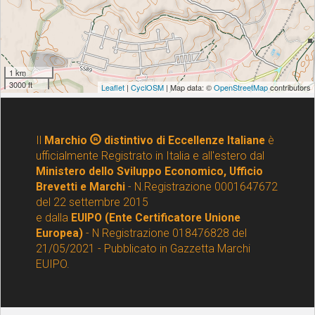
Il
Marchio
distintivo di Eccellenze Italiane
è
ufficialmente Registrato in Italia e all'estero dal
Ministero dello Sviluppo Economico, Ufficio
Brevetti e Marchi
- N.Registrazione 0001647672
del 22 settembre 2015
e dalla
EUIPO (Ente Certificatore Unione
Europea)
- N Registrazione 018476828 del
21/05/2021 - Pubblicato in Gazzetta Marchi
EUIPO.