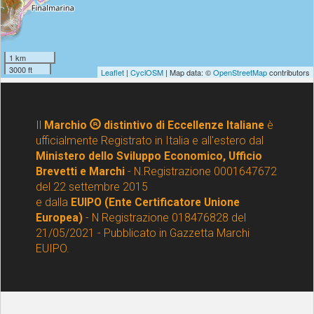
Il
Marchio
distintivo di Eccellenze Italiane
è
ufficialmente Registrato in Italia e all'estero dal
Ministero dello Sviluppo Economico, Ufficio
Brevetti e Marchi
- N.Registrazione 0001647672
del 22 settembre 2015
e dalla
EUIPO (Ente Certificatore Unione
Europea)
- N Registrazione 018476828 del
21/05/2021 - Pubblicato in Gazzetta Marchi
EUIPO.