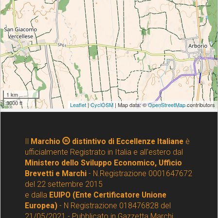
Il
Marchio
distintivo di Eccellenze Italiane
è
ufficialmente Registrato in Italia e all'estero dal
Ministero dello Sviluppo Economico, Ufficio
Brevetti e Marchi
- N.Registrazione 0001647672
del 22 settembre 2015
e dalla
EUIPO (Ente Certificatore Unione
Europea)
- N Registrazione 018476828 del
21/05/2021 - Pubblicato in Gazzetta Marchi