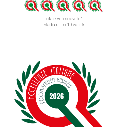
Totale voti ricevuti: 1
Media ultimi 10 voti: 5