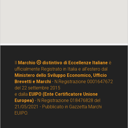
Il
Marchio
distintivo di Eccellenze Italiane
è
ufficialmente Registrato in Italia e all'estero dal
Ministero dello Sviluppo Economico, Ufficio
Brevetti e Marchi
- N.Registrazione 0001647672
del 22 settembre 2015
e dalla
EUIPO (Ente Certificatore Unione
Europea)
- N Registrazione 018476828 del
21/05/2021 - Pubblicato in Gazzetta Marchi
EUIPO.