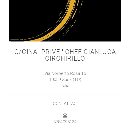
Q/CINA -PRIVE ' CHEF GIANLUCA
CIRCHIRILLO
Via Norberto Rosa 15
10059 Susa (TO)
Italia
CONTATTACI
3784095134