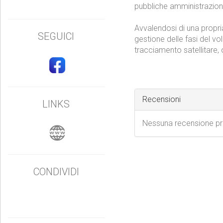
Azienda nata a Casoria in p
materiale pubblicitario d
SEGUICI
pubbliche amministrazioni
Avvalendosi di una prop
gestione delle fasi del vol
tracciamento satellitare, 
LINKS
Recensioni
Nessuna recensione p
CONDIVIDI