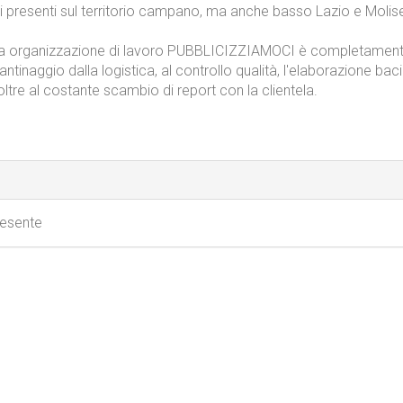
rovincia di napoli,il 2 aprile 2013,nel mercato della distribuzione 
a 9 anni PUBBLICIZZIAMOCI supporta le più importanti catene com
 presenti sul territorio campano, ma anche basso Lazio e Molis
ria organizzazione di lavoro PUBBLICIZZIAMOCI è completamen
antinaggio dalla logistica, al controllo qualità, l'elaborazione bacin
oltre al costante scambio di report con la clientela.
resente