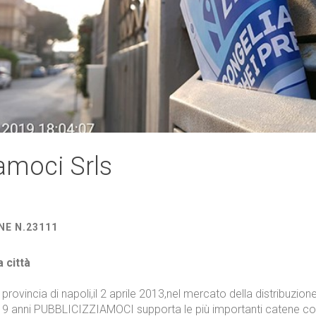
amoci Srls
NE N.23111
a città