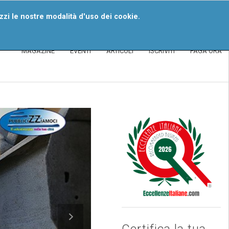
iventa Un Segnalatore
izzi le nostre modalità d'uso dei cookie.
MAGAZINE
EVENTI
ARTICOLI
ISCRIVITI
PAGA ORA
Certifica la tua