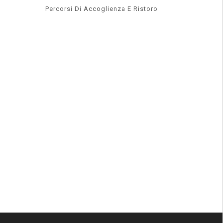
Percorsi Di Accoglienza E Ristoro