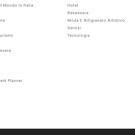
l Mondo In Italia
Hotel
Benessere
ere
Moda E Artigianato Artistico
Servizi
Turismo
Tecnologia
essere
ent Planner