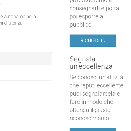
consegnarti e potrai
volantini, depliant e
poi esporre al
merciali, enti e
pubblico.
e.
te autonoma nella
RICHIEDI ID
i di utenza, il
Segnala
un’eccellenza
Se conosci un’attività
che reputi eccellente,
puoi segnalarcela e
fare in modo che
ottenga il giusto
riconoscimento