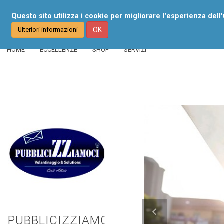
Chi Siamo
I Nost
Questo sito utilizza i cookie per migliorare l'esperienza dell
Ulteriori informazioni
OK
HOME
ECCELLENZE
SHOP
SERVIZI
PUBBLICIZZIAMOCI