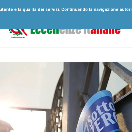
ri Numeri
Wall Of Excellences
Segnala Un’eccellenza
D
'utente e la qualità dei servizi. Continuando la navigazione autor
Domande Frequenti