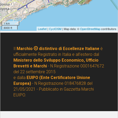
Il
Marchio
distintivo di Eccellenze Italiane
è
ufficialmente Registrato in Italia e all'estero dal
Ministero dello Sviluppo Economico, Ufficio
Brevetti e Marchi
- N.Registrazione 0001647672
del 22 settembre 2015
e dalla
EUIPO (Ente Certificatore Unione
Europea)
- N Registrazione 018476828 del
21/05/2021 - Pubblicato in Gazzetta Marchi
EUIPO.