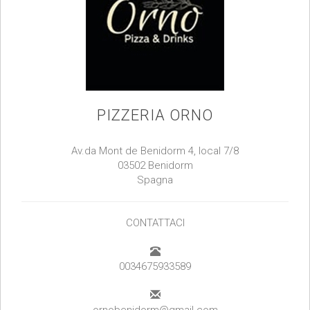
PIZZERIA ORNO
Av.da Mont de Benidorm 4, local 7/8
03502 Benidorm
Spagna
CONTATTACI
0034675933589
ornobenidorm@gmail.com