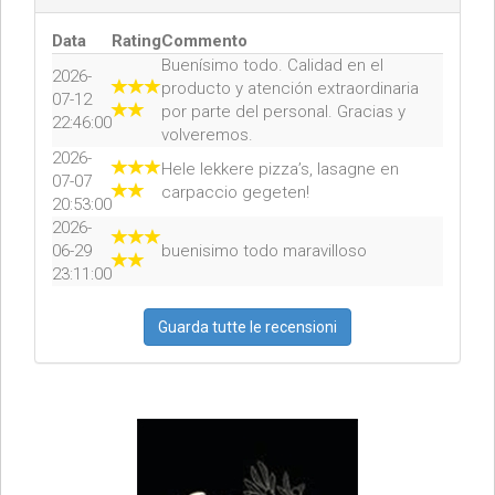
Data
Rating
Commento
Buenísimo todo. Calidad en el
2026-
producto y atención extraordinaria
07-12
por parte del personal. Gracias y
22:46:00
volveremos.
2026-
Hele lekkere pizza’s, lasagne en
07-07
carpaccio gegeten!
20:53:00
2026-
06-29
buenisimo todo maravilloso
23:11:00
Guarda tutte le recensioni