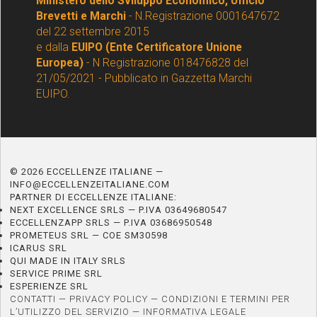
Ministero dello Sviluppo Economico, Ufficio
Brevetti e Marchi
- N.Registrazione 0001647672
del 22 settembre 2015
e dalla
EUIPO (Ente Certificatore Unione
Europea)
- N Registrazione 018476828 del
21/05/2021 - Pubblicato in Gazzetta Marchi
EUIPO.
© 2026 ECCELLENZE ITALIANE —
INFO@ECCELLENZEITALIANE.COM
PARTNER DI ECCELLENZE ITALIANE:
NEXT EXCELLENCE SRLS — P.IVA 03649680547
ECCELLENZAPP SRLS — P.IVA 03686950548
PROMETEUS SRL — COE SM30598
ICARUS SRL
QUI MADE IN ITALY SRLS
SERVICE PRIME SRL
ESPERIENZE SRL
CONTATTI
—
PRIVACY POLICY
—
CONDIZIONI E TERMINI PER
L’UTILIZZO DEL SERVIZIO
—
INFORMATIVA LEGALE