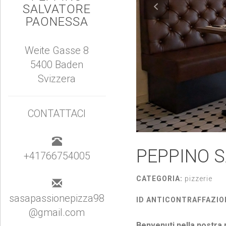
SALVATORE
PAONESSA
Weite Gasse 8
5400 Baden
Svizzera
CONTATTACI
PEPPINO 
+41766754005
CATEGORIA:
pizzerie
sasapassionepizza98
ID ANTICONTRAFFAZIO
@gmail.com
Benvenuti nella nostra 