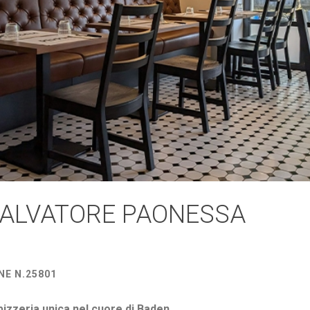
SALVATORE PAONESSA
NE N.25801
pizzeria unica nel cuore di Baden