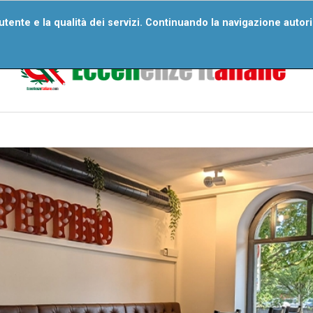
ri Numeri
Wall Of Excellences
Segnala Un’eccellenza
D
'utente e la qualità dei servizi. Continuando la navigazione autor
Domande Frequenti