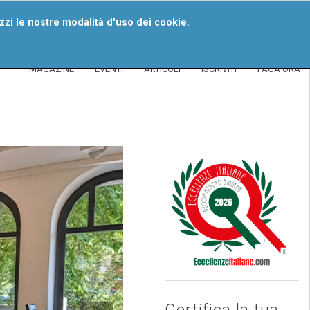
iventa Un Segnalatore
izzi le nostre modalità d'uso dei cookie.
MAGAZINE
EVENTI
ARTICOLI
ISCRIVITI
PAGA ORA
Certifica la tua