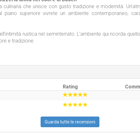
za culinaria che unisce con gusto tradizione e modernità. Un’at
al piano superiore vivrete un ambiente contemporaneo, car
l’intimità rustica nel seminterrato. L’ambiente qui ricorda quello d
ore e tradizione.
Rating
Comm
Guarda tutte le recensioni