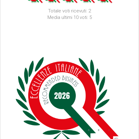
Totale voti ricevuti: 2
Media ultimi 10 voti: 5