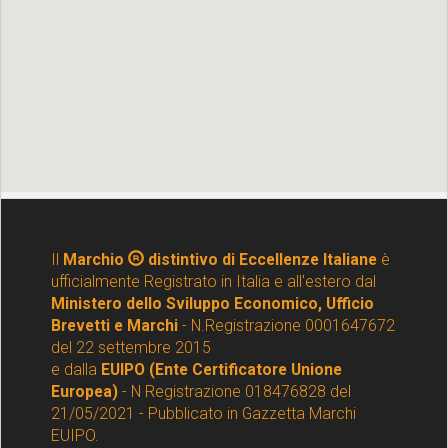
Il
Marchio
distintivo di Eccellenze Italiane
è
ufficialmente Registrato in Italia e all'estero dal
Ministero dello Sviluppo Economico, Ufficio
Brevetti e Marchi
- N.Registrazione 0001647672
del 22 settembre 2015
e dalla
EUIPO (Ente Certificatore Unione
Europea)
- N Registrazione 018476828 del
21/05/2021 - Pubblicato in Gazzetta Marchi
EUIPO.