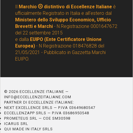
Il
Marchio
distintivo di Eccellenze Italiane
è
ufficialmente Registrato in Italia e all'estero dal
Ministero dello Sviluppo Economico, Ufficio
Brevetti e Marchi
- N.Registrazione 0001647672
del 22 settembre 2015
e dalla
EUIPO (Ente Certificatore Unione
Europea)
- N Registrazione 018476828 del
21/05/2021 - Pubblicato in Gazzetta Marchi
EUIPO.
© 2026 ECCELLENZE ITALIANE —
INFO@ECCELLENZEITALIANE.COM
PARTNER DI ECCELLENZE ITALIANE:
NEXT EXCELLENCE SRLS — P.IVA 03649680547
ECCELLENZAPP SRLS — P.IVA 03686950548
PROMETEUS SRL — COE SM30598
ICARUS SRL
QUI MADE IN ITALY SRLS