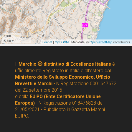
Il
Marchio
distintivo di Eccellenze Italiane
è
ufficialmente Registrato in Italia e all'estero dal
Ministero dello Sviluppo Economico, Ufficio
Brevetti e Marchi
- N.Registrazione 0001647672
del 22 settembre 2015
e dalla
EUIPO (Ente Certificatore Unione
Europea)
- N Registrazione 018476828 del
21/05/2021 - Pubblicato in Gazzetta Marchi
EUIPO.