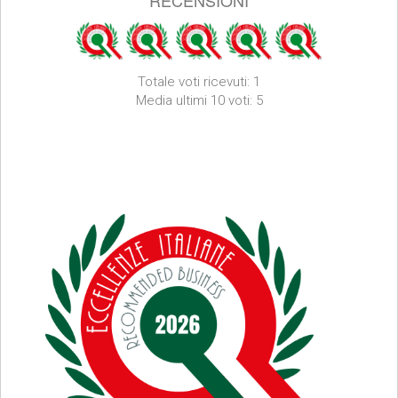
RECENSIONI
Totale voti ricevuti: 1
Media ultimi 10 voti: 5