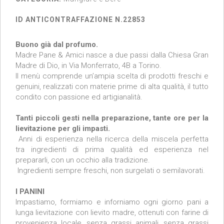
ID ANTICONTRAFFAZIONE N.22853
Buono già dal profumo.
Madre Pane & Amici nasce a due passi dalla Chiesa Gran
Madre di Dio, in Via Monferrato, 4B a Torino.
Il menù comprende un’ampia scelta di prodotti freschi e
genuini, realizzati con materie prime di alta qualità, il tutto
condito con passione ed artigianalità.
Tanti piccoli gesti nella preparazione, tante ore per la
lievitazione per gli impasti.
Anni di esperienza nella ricerca della miscela perfetta
tra ingredienti di prima qualità ed esperienza nel
prepararli, con un occhio alla tradizione.
Ingredienti sempre freschi, non surgelati o semilavorati.
I PANINI
Impastiamo, formiamo e inforniamo ogni giorno pani a
lunga lievitazione con lievito madre, ottenuti con farine di
provenienza locale, senza grassi animali, senza grassi