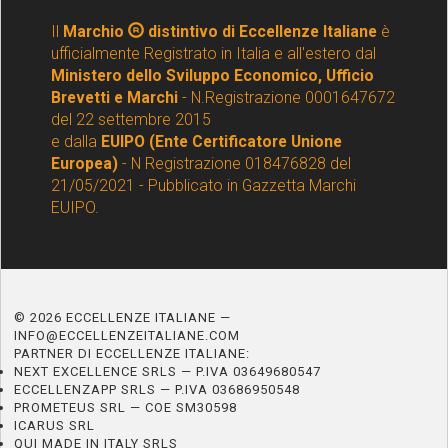
Il
Marchio
distintivo di Eccellenze Italiane
è
ufficialmente Registrato in Italia e all'estero dal
Ministero dello Sviluppo Economico, Ufficio
Brevetti e Marchi
- N.Registrazione 0001647672
del 22 settembre 2015
e dalla
EUIPO (Ente Certificatore Unione
Europea)
- N Registrazione 018476828 del
21/05/2021 - Pubblicato in Gazzetta Marchi
EUIPO.
© 2026 ECCELLENZE ITALIANE —
INFO@ECCELLENZEITALIANE.COM
PARTNER DI ECCELLENZE ITALIANE:
NEXT EXCELLENCE SRLS — P.IVA 03649680547
ECCELLENZAPP SRLS — P.IVA 03686950548
PROMETEUS SRL — COE SM30598
ICARUS SRL
QUI MADE IN ITALY SRLS