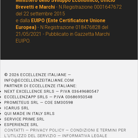
Ministero dello Sviluppo Economico, Ufficio
Brevetti e Marchi
- N.Registrazione 0001647672
del 22 settembre 2015
e dalla
EUIPO (Ente Certificatore Unione
Europea)
- N Registrazione 018476828 del
21/05/2021 - Pubblicato in Gazzetta Marchi
EUIPO.
© 2026 ECCELLENZE ITALIANE —
INFO@ECCELLENZEITALIANE.COM
PARTNER DI ECCELLENZE ITALIANE:
NEXT EXCELLENCE SRLS — P.IVA 03649680547
ECCELLENZAPP SRLS — P.IVA 03686950548
PROMETEUS SRL — COE SM30598
ICARUS SRL
QUI MADE IN ITALY SRLS
SERVICE PRIME SRL
ESPERIENZE SRL
CONTATTI
—
PRIVACY POLICY
—
CONDIZIONI E TERMINI PER
L’UTILIZZO DEL SERVIZIO
—
INFORMATIVA LEGALE