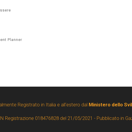
essere
ent Planner
almente Registrato in Italia e all'estero dal
Ministero dello Sv
 N Registrazione 018476828 del 21/05/2021 - Pubblicato in Ga