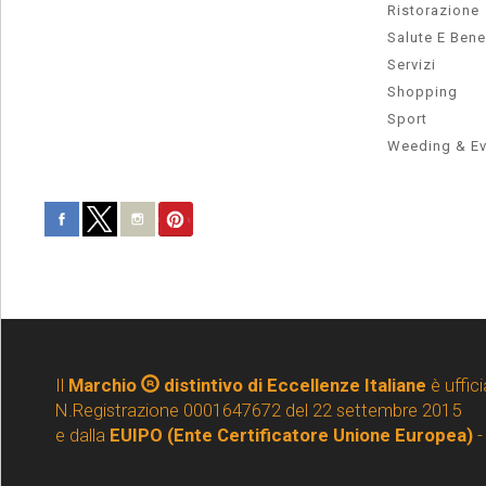
Ristorazione
Salute E Ben
Servizi
Shopping
Sport
Weeding & Ev
Il
Marchio
distintivo di Eccellenze Italiane
è uffici
N.Registrazione 0001647672 del 22 settembre 2015
e dalla
EUIPO (Ente Certificatore Unione Europea)
-