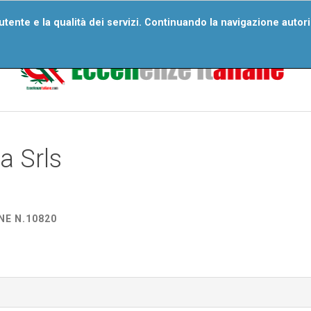
ri Numeri
Wall Of Excellences
Segnala Un’eccellenza
D
'utente e la qualità dei servizi. Continuando la navigazione autor
Domande Frequenti
a Srls
NE N.10820