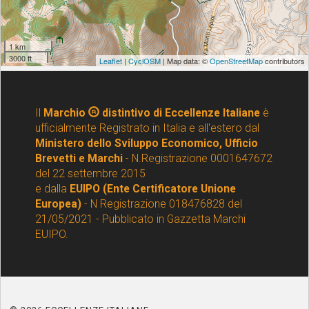
Il
Marchio
distintivo di Eccellenze Italiane
è
ufficialmente Registrato in Italia e all'estero dal
Ministero dello Sviluppo Economico, Ufficio
Brevetti e Marchi
- N.Registrazione 0001647672
del 22 settembre 2015
e dalla
EUIPO (Ente Certificatore Unione
Europea)
- N Registrazione 018476828 del
21/05/2021 - Pubblicato in Gazzetta Marchi
EUIPO.