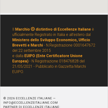
Il
Marchio
distintivo di Eccellenze Italiane
è
ufficialmente Registrato in Italia e all'estero dal
Ministero dello Sviluppo Economico, Ufficio
Brevetti e Marchi
- N.Registrazione 0001647672
del 22 settembre 2015
e dalla
EUIPO (Ente Certificatore Unione
Europea)
- N Registrazione 018476828 del
21/05/2021 - Pubblicato in Gazzetta Marchi
EUIPO.
© 2026 ECCELLENZE ITALIANE —
INFO@ECCELLENZEITALIANE.COM
PARTNER DI ECCELLENZE ITALIANE: