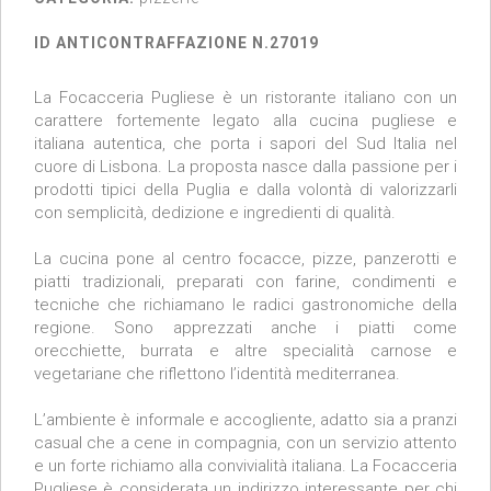
ID ANTICONTRAFFAZIONE N.27019
La Focacceria Pugliese è un ristorante italiano con un
carattere fortemente legato alla cucina pugliese e
italiana autentica, che porta i sapori del Sud Italia nel
cuore di Lisbona. La proposta nasce dalla passione per i
prodotti tipici della Puglia e dalla volontà di valorizzarli
con semplicità, dedizione e ingredienti di qualità.
La cucina pone al centro focacce, pizze, panzerotti e
piatti tradizionali, preparati con farine, condimenti e
tecniche che richiamano le radici gastronomiche della
regione. Sono apprezzati anche i piatti come
orecchiette, burrata e altre specialità carnose e
vegetariane che riflettono l’identità mediterranea.
L’ambiente è informale e accogliente, adatto sia a pranzi
casual che a cene in compagnia, con un servizio attento
e un forte richiamo alla convivialità italiana. La Focacceria
Pugliese è considerata un indirizzo interessante per chi