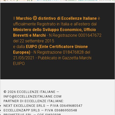
Il
Marchio
distintivo di Eccellenze Italiane
è
ufficialmente Registrato in Italia e all'estero dal
Ministero dello Sviluppo Economico, Ufficio
Brevetti e Marchi
- N.Registrazione 0001647672
del 22 settembre 2015
e dalla
EUIPO (Ente Certificatore Unione
Europea)
- N Registrazione 018476828 del
21/05/2021 - Pubblicato in Gazzetta Marchi
EUIPO.
© 2026 ECCELLENZE ITALIANE —
INFO@ECCELLENZEITALIANE.COM
PARTNER DI ECCELLENZE ITALIANE:
NEXT EXCELLENCE SRLS — P.IVA 03649680547
ECCELLENZAPP SRLS — P.IVA 03686950548
PROMETEUS SRL — COE SM30598