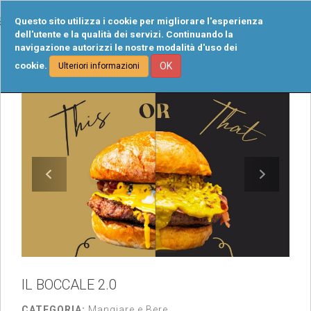
Tog
Questo sito utilizza i cookie per migliorare l'esperienza
navi
dell'utente e la qualità dei servizi. Continuando la
navigazione autorizzi le nostre modalità d'uso dei
cookie.
OK
Ulteriori informazioni
IL BOCCALE 2.0
CATEGORIA:
Mangiare e Bere