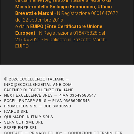
ufficialmente Registrato in Italia e all'estero dal
Ministero dello Sviluppo Economico, Ufficio
Brevetti e Marchi
- N.Registrazione 0001647672
del 22 settembre 2015
e dalla
EUIPO (Ente Certificatore Unione
Europea)
- N Registrazione 018476828 del
21/05/2021 - Pubblicato in Gazzetta Marchi
EUIPO.
© 2026 ECCELLENZE ITALIANE —
INFO@ECCELLENZEITALIANE.COM
PARTNER DI ECCELLENZE ITALIANE:
NEXT EXCELLENCE SRLS — P.IVA 03649680547
ECCELLENZAPP SRLS — P.IVA 03686950548
PROMETEUS SRL — COE SM30598
ICARUS SRL
QUI MADE IN ITALY SRLS
SERVICE PRIME SRL
ESPERIENZE SRL
CONTATTI
—
PRIVACY POLICY
—
CONDIZIONI E TERMINI PER