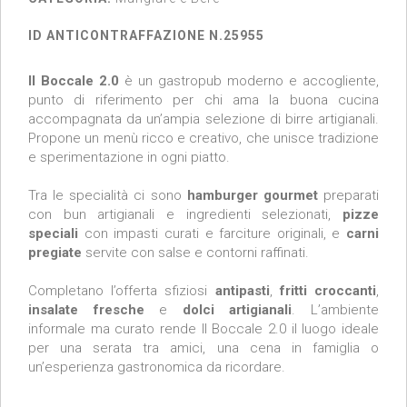
ID ANTICONTRAFFAZIONE N.25955
Il Boccale 2.0
è un gastropub moderno e accogliente,
punto di riferimento per chi ama la buona cucina
accompagnata da un’ampia selezione di birre artigianali.
Propone un menù ricco e creativo, che unisce tradizione
e sperimentazione in ogni piatto.
Tra le specialità ci sono
hamburger gourmet
preparati
con bun artigianali e ingredienti selezionati,
pizze
speciali
con impasti curati e farciture originali, e
carni
pregiate
servite con salse e contorni raffinati.
Completano l’offerta sfiziosi
antipasti
,
fritti croccanti
,
insalate fresche
e
dolci artigianali
. L’ambiente
informale ma curato rende Il Boccale 2.0 il luogo ideale
per una serata tra amici, una cena in famiglia o
un’esperienza gastronomica da ricordare.